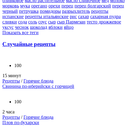
оливковое
масло растительное
масло сливочное
мед
молоко
морковь
мука
орегано
орехи
перец
перец болгарский
перец
черный
петрушка
помидоры
разрыхлитель
рецепты
испанские
рецепты итальянские
рис
сахар
сахарная пудра
сливки
сода
соль
соус
сыр
сыр Пармезан
тесто дрожжевое
уксус
чеснок
шоколад
яблоки
яйцо
Показать все теги
Случайные рецепты
100
15 минут
Рецепты
/
Горячие блюда
Свинина по-иберийски с горчицей
100
2 часа
Рецепты
/
Горячие блюда
Плов по-бухарски