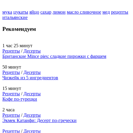
мука
цукаты
яйцо
сахар
лимон
масло сливочное
мед
рецепты
итальянские
Рекомендуем
1 час 25 минут
Рецепты
/
Десерты
Британские Mince pies: сладкие пирожки с фаршем
50 минут
Рецепты
/
Десерты
Чизкейк из 5 ингредиентов
15 минут
Рецепты
/
Десерты
Кофе по-турецки
2 часа
Рецепты
/
Десерты
Экмек Катаифи: Десерт по-гречески
Рецепты
/
Десерты