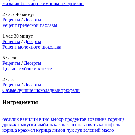
Чизкейк без яиц с лимоном и черникой
2 часа 40 минут
Рецепты
/
Десерты
Рецепт греческой пахлавы
1 час 30 минут
Рецепты
/
Десерты
Рецепт молочного шоколада
5 часов
Рецепты
/
Десерты
Цельные яблоки в тесте
2 часа
Рецепты
/
Десерты
Самые лучшие шоколадные трюфели
Ингредиенты
базилик
ванилин
вино
выбор продуктов
говядина
горчица
дрожжи
закуски
имбирь
как
как использовать
картофель
корица
крахмал
курица
лимон
лук
лук зеленый
масло