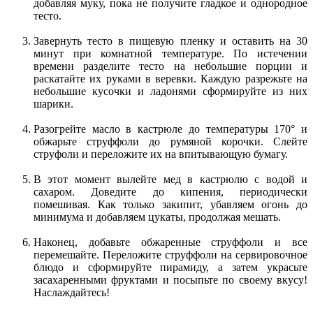
добавляя муку, пока не получите гладкое и однородное
тесто.
Завернуть тесто в пищевую пленку и оставить на 30
минут при комнатной температуре. По истечении
времени разделите тесто на небольшие порции и
раскатайте их руками в веревки. Каждую разрежьте на
небольшие кусочки и ладонями сформируйте из них
шарики.
Разогрейте масло в кастрюле до температуры 170° и
обжарьте струффоли до румяной корочки. Слейте
струфоли и переложите их на впитывающую бумагу.
В этот момент вылейте мед в кастрюлю с водой и
сахаром. Доведите до кипения, периодически
помешивая. Как только закипит, убавляем огонь до
минимума и добавляем цукаты, продолжая мешать.
Наконец, добавьте обжаренные струффоли и все
перемешайте. Переложите струффоли на сервировочное
блюдо и сформируйте пирамиду, а затем украсьте
засахаренными фруктами и посыпьте по своему вкусу!
Наслаждайтесь!