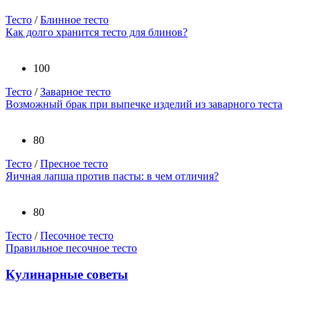
Тесто
/
Блинное тесто
Как долго хранится тесто для блинов?
100
Тесто
/
Заварное тесто
Возможный брак при выпечке изделий из заварного теста
80
Тесто
/
Пресное тесто
Яичная лапша против пасты: в чем отличия?
80
Тесто
/
Песочное тесто
Правильное песочное тесто
Кулинарные советы