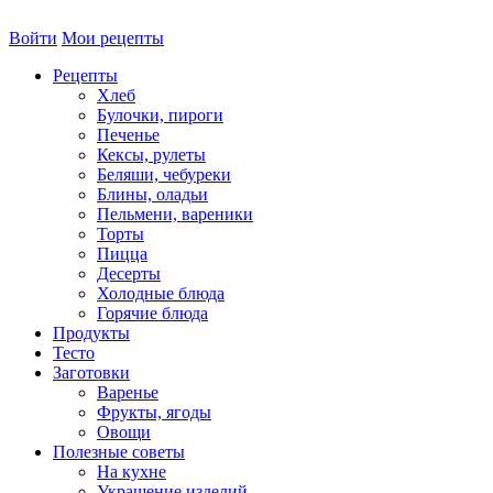
Войти
Мои рецепты
Рецепты
Хлеб
Булочки, пироги
Печенье
Кексы, рулеты
Беляши, чебуреки
Блины, оладьи
Пельмени, вареники
Торты
Пицца
Десерты
Холодные блюда
Горячие блюда
Продукты
Тесто
Заготовки
Варенье
Фрукты, ягоды
Овощи
Полезные советы
На кухне
Украшение изделий