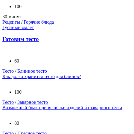
100
30 минут
Рецепты
/
Горячие блюда
Гусиный омлет
Готовим тесто
60
Тесто
/
Блинное тесто
Как долго хранится тесто для блинов?
100
Тесто
/
Заварное тесто
Возможный брак при выпечке изделий из заварного теста
80
Тесто
/
Пресное тесто