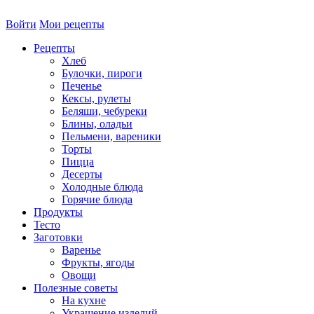
Войти
Мои рецепты
Рецепты
Хлеб
Булочки, пироги
Печенье
Кексы, рулеты
Беляши, чебуреки
Блины, оладьи
Пельмени, вареники
Торты
Пицца
Десерты
Холодные блюда
Горячие блюда
Продукты
Тесто
Заготовки
Варенье
Фрукты, ягоды
Овощи
Полезные советы
На кухне
Украшение изделий