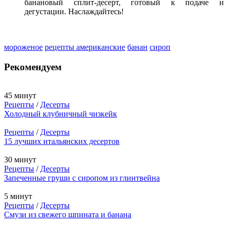
банановый сплит-десерт, готовый к подаче и
дегустации. Наслаждайтесь!
мороженое
рецепты американские
банан
сироп
Рекомендуем
45 минут
Рецепты
/
Десерты
Холодный клубничный чизкейк
Рецепты
/
Десерты
15 лучших итальянских десертов
30 минут
Рецепты
/
Десерты
Запеченные груши с сиропом из глинтвейна
5 минут
Рецепты
/
Десерты
Смузи из свежего шпината и банана