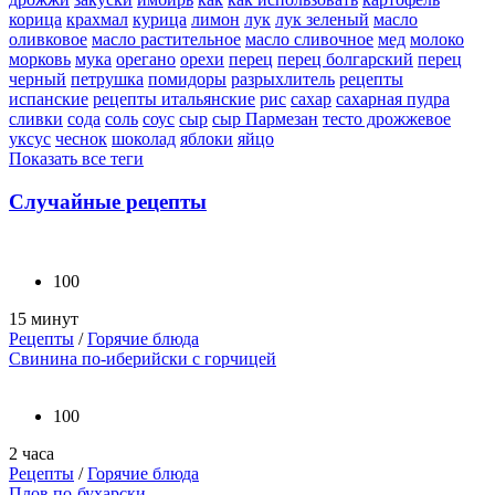
корица
крахмал
курица
лимон
лук
лук зеленый
масло
оливковое
масло растительное
масло сливочное
мед
молоко
морковь
мука
орегано
орехи
перец
перец болгарский
перец
черный
петрушка
помидоры
разрыхлитель
рецепты
испанские
рецепты итальянские
рис
сахар
сахарная пудра
сливки
сода
соль
соус
сыр
сыр Пармезан
тесто дрожжевое
уксус
чеснок
шоколад
яблоки
яйцо
Показать все теги
Случайные рецепты
100
15 минут
Рецепты
/
Горячие блюда
Свинина по-иберийски с горчицей
100
2 часа
Рецепты
/
Горячие блюда
Плов по-бухарски