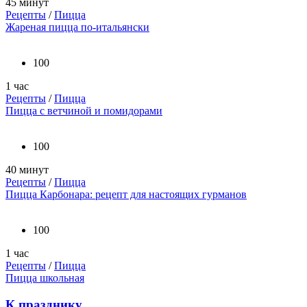
45 минут
Рецепты
/
Пицца
Жареная пицца по-итальянски
100
1 час
Рецепты
/
Пицца
Пицца с ветчиной и помидорами
100
40 минут
Рецепты
/
Пицца
Пицца Карбонара: рецепт для настоящих гурманов
100
1 час
Рецепты
/
Пицца
Пицца школьная
К празднику