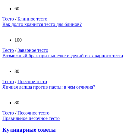
60
Тесто
/
Блинное тесто
Как долго хранится тесто для блинов?
100
Тесто
/
Заварное тесто
Возможный брак при выпечке изделий из заварного теста
80
Тесто
/
Пресное тесто
Яичная лапша против пасты: в чем отличия?
80
Тесто
/
Песочное тесто
Правильное песочное тесто
Кулинарные советы