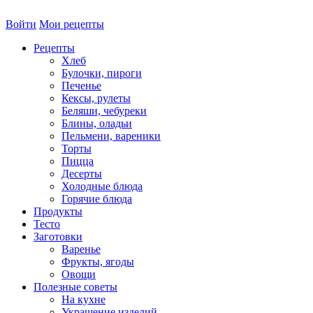
Войти
Мои рецепты
Рецепты
Хлеб
Булочки, пироги
Печенье
Кексы, рулеты
Беляши, чебуреки
Блины, оладьи
Пельмени, вареники
Торты
Пицца
Десерты
Холодные блюда
Горячие блюда
Продукты
Тесто
Заготовки
Варенье
Фрукты, ягоды
Овощи
Полезные советы
На кухне
Украшение изделий