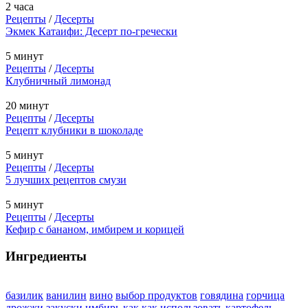
2 часа
Рецепты
/
Десерты
Экмек Катаифи: Десерт по-гречески
5 минут
Рецепты
/
Десерты
Клубничный лимонад
20 минут
Рецепты
/
Десерты
Рецепт клубники в шоколаде
5 минут
Рецепты
/
Десерты
5 лучших рецептов смузи
5 минут
Рецепты
/
Десерты
Кефир с бананом, имбирем и корицей
Ингредиенты
базилик
ванилин
вино
выбор продуктов
говядина
горчица
дрожжи
закуски
имбирь
как
как использовать
картофель