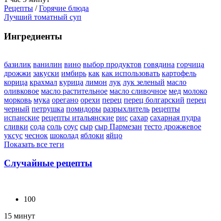
Рецепты
/
Горячие блюда
Лучший томатный суп
Ингредиенты
базилик
ванилин
вино
выбор продуктов
говядина
горчица
дрожжи
закуски
имбирь
как
как использовать
картофель
корица
крахмал
курица
лимон
лук
лук зеленый
масло
оливковое
масло растительное
масло сливочное
мед
молоко
морковь
мука
орегано
орехи
перец
перец болгарский
перец
черный
петрушка
помидоры
разрыхлитель
рецепты
испанские
рецепты итальянские
рис
сахар
сахарная пудра
сливки
сода
соль
соус
сыр
сыр Пармезан
тесто дрожжевое
уксус
чеснок
шоколад
яблоки
яйцо
Показать все теги
Случайные рецепты
100
15 минут