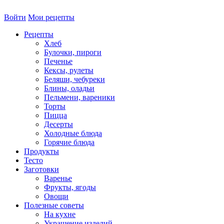
Войти
Мои рецепты
Рецепты
Хлеб
Булочки, пироги
Печенье
Кексы, рулеты
Беляши, чебуреки
Блины, оладьи
Пельмени, вареники
Торты
Пицца
Десерты
Холодные блюда
Горячие блюда
Продукты
Тесто
Заготовки
Варенье
Фрукты, ягоды
Овощи
Полезные советы
На кухне
Украшение изделий