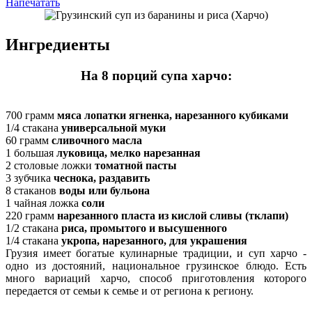
Напечатать
Ингредиенты
На 8 порций супа харчо:
700 грамм
мяса лопатки ягненка, нарезанного кубиками
1/4 стакана
универсальной муки
60 грамм
сливочного масла
1 большая
луковица, мелко нарезанная
2 столовые ложки
томатной пасты
3 зубчика
чеснока, раздавить
8 стаканов
воды или бульона
1 чайная ложка
соли
220 грамм
нарезанного пласта из кислой сливы (тклапи)
1/2 стакана
риса, промытого и высушенного
1/4 стакана
укропа, нарезанного, для украшения
Грузия имеет богатые кулинарные традиции, и суп харчо -
одно из достояний, национальное грузинское блюдо. Есть
много вариаций харчо, способ приготовления которого
передается от семьи к семье и от региона к региону.