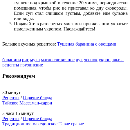
тушите под крышкой в течение 20 минут, периодически
помешивая, чтобы рис не приставал ко дну сковороды.
Если суп стал слишком густым, добавьте еще бульона
или воды.
Подавайте в разогретых мисках и при желании украсьте
измельченным укропом. Наслаждайтесь!
Больше вкусных рецептов:
Тушеная баранина с овощами
баранина
рис
мука
масло сливочное
лук
чеснок
укроп
алыча
рецепты грузинские
Рекомендуем
30 минут
Рецепты
/
Горячие блюда
Тайское Массаман-карри
3 часа 15 минут
Рецепты
/
Горячие блюда
Традиционное македонское Тавче гравче