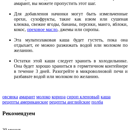
амарант, вы можете пропустить этот шаг.
Для добавления начинки могут быть измельченные
орехи, сухофрукты, такие как изюм или сушеная
клюква, свежие ягоды, бананы, персики, манго, яблоки,
кокос,
ореховое масло
, джемы или сиропы.
Эта мультизлаковая каша будет густеть, пока она
отдыхает, ее можно разжижать водой или молоком по
желанию.
Остатки этой каши следует хранить в холодильнике.
Она будет хорошо храниться в герметичном контейнере
в течение 3 дней. Разогрейте в микроволновой печи и
разбавьте водой или молоком по желанию.
овсянка
амарант
молоко
корица
сироп кленовый
каша
рецепты американские
рецепты английские
полба
Рекомендуем
30 минут