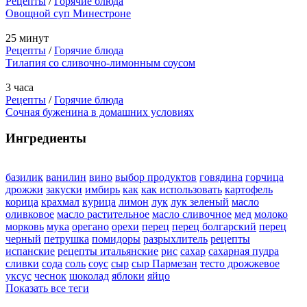
Рецепты
/
Горячие блюда
Овощной суп Минестроне
25 минут
Рецепты
/
Горячие блюда
Тилапия со сливочно-лимонным соусом
3 часа
Рецепты
/
Горячие блюда
Сочная буженина в домашних условиях
Ингредиенты
базилик
ванилин
вино
выбор продуктов
говядина
горчица
дрожжи
закуски
имбирь
как
как использовать
картофель
корица
крахмал
курица
лимон
лук
лук зеленый
масло
оливковое
масло растительное
масло сливочное
мед
молоко
морковь
мука
орегано
орехи
перец
перец болгарский
перец
черный
петрушка
помидоры
разрыхлитель
рецепты
испанские
рецепты итальянские
рис
сахар
сахарная пудра
сливки
сода
соль
соус
сыр
сыр Пармезан
тесто дрожжевое
уксус
чеснок
шоколад
яблоки
яйцо
Показать все теги