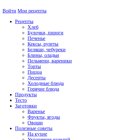
Войти
Мои рецепты
Рецепты
Хлеб
Булочки, пироги
Печенье
Кексы, рулеты
Беляши, чебуреки
Блины, оладьи
Пельмени, вареники
Торты
Пицца
Десерты
Холодные блюда
Горячие блюда
Продукты
Тесто
Заготовки
Варенье
Фрукты, ягоды
Овощи
Полезные советы
На кухне
Украшение изделий