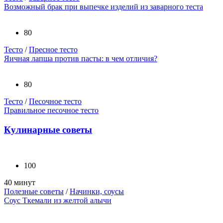
Возможный брак при выпечке изделий из заварного теста
80
Тесто
/
Пресное тесто
Яичная лапша против пасты: в чем отличия?
80
Тесто
/
Песочное тесто
Правильное песочное тесто
Кулинарные советы
100
40 минут
Полезные советы
/
Начинки, соусы
Соус Ткемали из желтой алычи