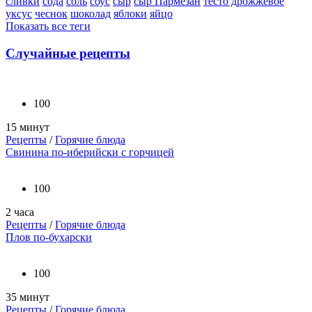
сливки
сода
соль
соус
сыр
сыр Пармезан
тесто дрожжевое
уксус
чеснок
шоколад
яблоки
яйцо
Показать все теги
Случайные рецепты
100
15 минут
Рецепты
/
Горячие блюда
Свинина по-иберийски с горчицей
100
2 часа
Рецепты
/
Горячие блюда
Плов по-бухарски
100
35 минут
Рецепты
/
Горячие блюда