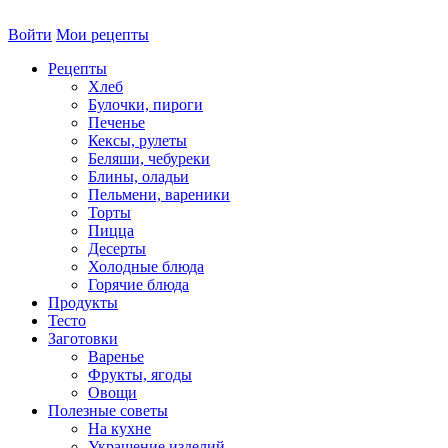
Войти
Мои рецепты
Рецепты
Хлеб
Булочки, пироги
Печенье
Кексы, рулеты
Беляши, чебуреки
Блины, оладьи
Пельмени, вареники
Торты
Пицца
Десерты
Холодные блюда
Горячие блюда
Продукты
Тесто
Заготовки
Варенье
Фрукты, ягоды
Овощи
Полезные советы
На кухне
Украшение изделий