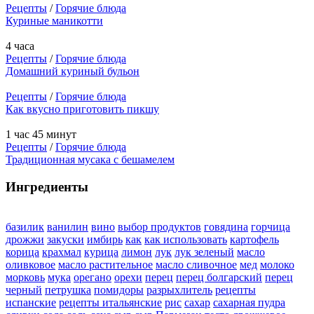
Рецепты
/
Горячие блюда
Куриные маникотти
4 часа
Рецепты
/
Горячие блюда
Домашний куриный бульон
Рецепты
/
Горячие блюда
Как вкусно приготовить пикшу
1 час 45 минут
Рецепты
/
Горячие блюда
Традиционная мусака с бешамелем
Ингредиенты
базилик
ванилин
вино
выбор продуктов
говядина
горчица
дрожжи
закуски
имбирь
как
как использовать
картофель
корица
крахмал
курица
лимон
лук
лук зеленый
масло
оливковое
масло растительное
масло сливочное
мед
молоко
морковь
мука
орегано
орехи
перец
перец болгарский
перец
черный
петрушка
помидоры
разрыхлитель
рецепты
испанские
рецепты итальянские
рис
сахар
сахарная пудра