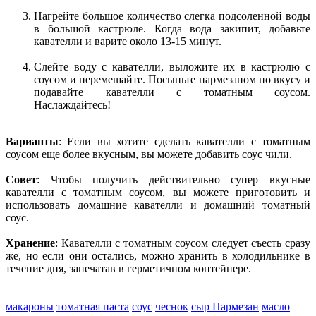
Нагрейте большое количество слегка подсоленной воды
в большой кастрюле. Когда вода закипит, добавьте
кавателли и варите около 13-15 минут.
Слейте воду с кавателли, выложите их в кастрюлю с
соусом и перемешайте. Посыпьте пармезаном по вкусу и
подавайте кавателли с томатным соусом.
Наслаждайтесь!
Варианты
: Если вы хотите сделать кавателли с томатным
соусом еще более вкусным, вы можете добавить соус чили.
Совет
: Чтобы получить действительно супер вкусные
кавателли с томатным соусом, вы можете приготовить и
использовать домашние кавателли и домашний томатный
соус.
Хранение
: Кавателли с томатным соусом следует съесть сразу
же, но если они остались, можно хранить в холодильнике в
течение дня, запечатав в герметичном контейнере.
макароны
томатная паста
соус
чеснок
сыр Пармезан
масло