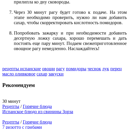
прилипла ко дну сковороды.
Через 30 минут рагу будет готово к подаче. На этом
этапе необходимо проверить, нужно ли нам добавить
сахар, чтобы скорректировать кислотность помидоров.
Попробовать зажарку и при необходимости добавить
десертную ложку сахара, хорошо перемешать и дать
постоять еще пару минут. Подаем свежеприготовленное
овощное рагу немедленно. Наслаждайтесь!
рецепты испанские
овощи
рагу
помидоры
чеснок
лук
перец
масло оливковое
сахар
закуски
Рекомендуем
30 минут
Рецепты
/
Горячие блюда
Испанское блюдо из свинины Зорза
Рецепты
/
Горячие блюда
7 ризотто с грибами