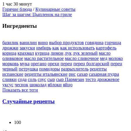
1 час 30 минут
Горячие блюда
/
Кулинарные советы
Шаг за шагом: Цыпленок на гриле
Ингредиенты
базилик
ванилин
вино
выбор продуктов
говядина
горчица
дрожжи
закуски
имбирь
как
как использовать
картофель
корица
крахмал
курица
лимон
лук
лук зеленый
масло
оливковое
масло растительное
масло сливочное
мед
молоко
морковь
мука
орегано
орехи
перец
перец болгарский
перец
черный
петрушка
помидоры
разрыхлитель
рецепты
испанские
рецепты итальянские
рис
сахар
сахарная пудра
сливки
сода
соль
соус
сыр
сыр Пармезан
тесто дрожжевое
уксус
чеснок
шоколад
яблоки
яйцо
Показать все теги
Случайные рецепты
100