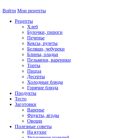
Войти
Мои рецепты
Рецепты
Хлеб
Булочки, пироги
Печенье
Кексы, рулеты
Беляши, чебуреки
Блины, оладьи
Пельмени, вареники
Торты
Пицца
Десерты
Холодные блюда
Горячие блюда
Продукты
Тесто
Заготовки
Варенье
Фрукты, ягоды
Овощи
Полезные советы
На кухне
Украшение изделий