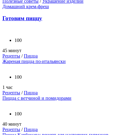
Полезные советы
/
Украшение изделий
Домашний крем-фреш
Готовим пиццу
100
45 минут
Рецепты
/
Пицца
Жареная пицца по-итальянски
100
1 час
Рецепты
/
Пицца
Пицца с ветчиной и помидорами
100
40 минут
Рецепты
/
Пицца
Пицца Карбонара: рецепт для настоящих гурманов