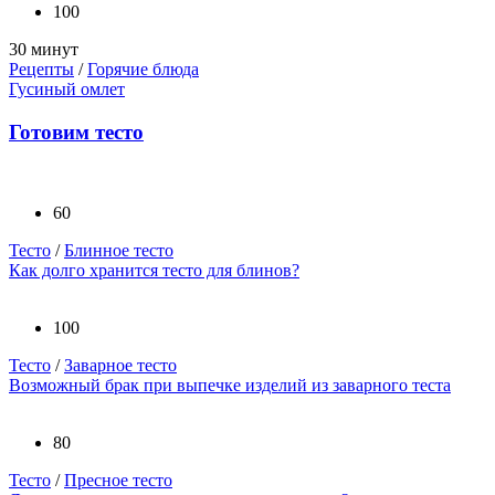
100
30 минут
Рецепты
/
Горячие блюда
Гусиный омлет
Готовим тесто
60
Тесто
/
Блинное тесто
Как долго хранится тесто для блинов?
100
Тесто
/
Заварное тесто
Возможный брак при выпечке изделий из заварного теста
80
Тесто
/
Пресное тесто