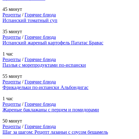
45 минут
Рецепты
/
Горячие блюда
Испанский томатный суп
35 минут
Рецепты
/
Горячие блюда
Испанский жареный картофель Пататас Бравас
1 час
Рецепты
/
Горячие блюда
Паэлья с морепродуктами по-испански
55 минут
Рецепты
/
Горячие блюда
Фрикадельки по-испански Альбондигас
1 час
Рецепты
/
Горячие блюда
Жареные баклажаны с перцем и помидорами
50 минут
Рецепты
/
Горячие блюда
Шаг за шагом: Рецепт лазаньи с соусом бешамель