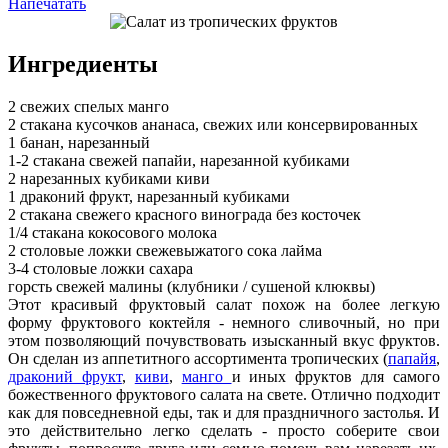
Напечатать
Ингредиенты
2 свежих спелых манго
2 стакана кусочков ананаса, свежих или консервированных
1 банан, нарезанный
1-2 стакана свежей папайи, нарезанной кубиками
2 нарезанных кубиками киви
1 драконий фрукт, нарезанный кубиками
2 стакана свежего красного винограда без косточек
1/4 стакана кокосового молока
2 столовые ложки свежевыжатого сока лайма
3-4 столовые ложки сахара
горсть свежей малины (клубники / сушеной клюквы)
Этот красивый фруктовый салат похож на более легкую
форму фруктового коктейля - немного сливочный, но при
этом позволяющий почувствовать изысканный вкус фруктов.
Он сделан из аппетитного ассортимента тропических (
папайя
,
драконий фрукт
,
киви
,
манго
и иных фруктов для самого
божественного фруктового салата на свете. Отлично подходит
как для повседневной еды, так и для праздничного застолья. И
это действительно легко сделать - просто соберите свои