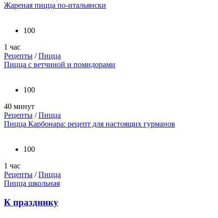
Жареная пицца по-итальянски
100
1 час
Рецепты
/
Пицца
Пицца с ветчиной и помидорами
100
40 минут
Рецепты
/
Пицца
Пицца Карбонара: рецепт для настоящих гурманов
100
1 час
Рецепты
/
Пицца
Пицца школьная
К празднику