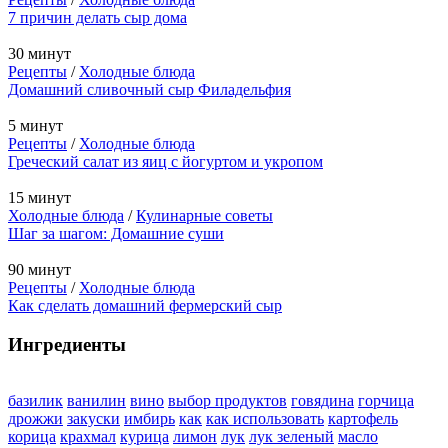
7 причин делать сыр дома
30 минут
Рецепты
/
Холодные блюда
Домашний сливочный сыр Филадельфия
5 минут
Рецепты
/
Холодные блюда
Греческий салат из яиц с йогуртом и укропом
15 минут
Холодные блюда
/
Кулинарные советы
Шаг за шагом: Домашние суши
90 минут
Рецепты
/
Холодные блюда
Как сделать домашний фермерский сыр
Ингредиенты
базилик
ванилин
вино
выбор продуктов
говядина
горчица
дрожжи
закуски
имбирь
как
как использовать
картофель
корица
крахмал
курица
лимон
лук
лук зеленый
масло