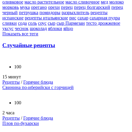
оливковое
масло растительное
масло сливочное
мед
молоко
морковь
мука
орегано
орехи
перец
перец болгарский
перец
черный
петрушка
помидоры
разрыхлитель
рецепты
испанские
рецепты итальянские
рис
сахар
сахарная пудра
сливки
сода
соль
соус
сыр
сыр Пармезан
тесто дрожжевое
уксус
чеснок
шоколад
яблоки
яйцо
Показать все теги
Случайные рецепты
100
15 минут
Рецепты
/
Горячие блюда
Свинина по-иберийски с горчицей
100
2 часа
Рецепты
/
Горячие блюда
Плов по-бухарски