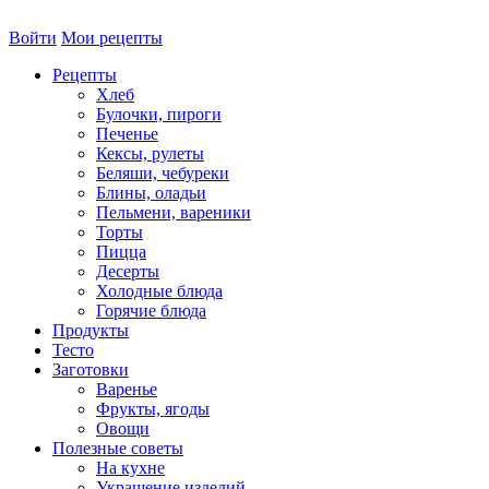
Войти
Мои рецепты
Рецепты
Хлеб
Булочки, пироги
Печенье
Кексы, рулеты
Беляши, чебуреки
Блины, оладьи
Пельмени, вареники
Торты
Пицца
Десерты
Холодные блюда
Горячие блюда
Продукты
Тесто
Заготовки
Варенье
Фрукты, ягоды
Овощи
Полезные советы
На кухне
Украшение изделий