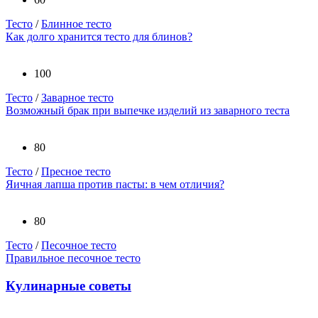
Тесто
/
Блинное тесто
Как долго хранится тесто для блинов?
100
Тесто
/
Заварное тесто
Возможный брак при выпечке изделий из заварного теста
80
Тесто
/
Пресное тесто
Яичная лапша против пасты: в чем отличия?
80
Тесто
/
Песочное тесто
Правильное песочное тесто
Кулинарные советы