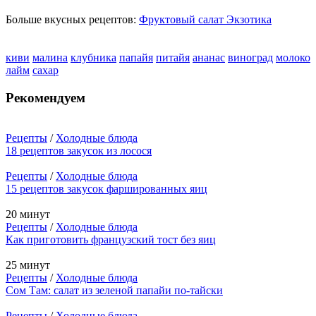
Больше вкусных рецептов:
Фруктовый салат Экзотика
киви
малина
клубника
папайя
питайя
ананас
виноград
молоко
лайм
сахар
Рекомендуем
Рецепты
/
Холодные блюда
18 рецептов закусок из лосося
Рецепты
/
Холодные блюда
15 рецептов закусок фаршированных яиц
20 минут
Рецепты
/
Холодные блюда
Как приготовить французский тост без яиц
25 минут
Рецепты
/
Холодные блюда
Сом Там: салат из зеленой папайи по-тайски
Рецепты
/
Холодные блюда