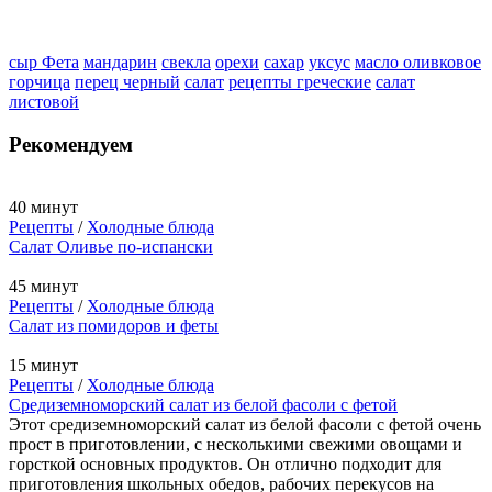
сыр Фета
мандарин
свекла
орехи
сахар
уксус
масло оливковое
горчица
перец черный
салат
рецепты греческие
салат
листовой
Рекомендуем
40 минут
Рецепты
/
Холодные блюда
Салат Оливье по-испански
45 минут
Рецепты
/
Холодные блюда
Салат из помидоров и феты
15 минут
Рецепты
/
Холодные блюда
Средиземноморский салат из белой фасоли с фетой
Этот средиземноморский салат из белой фасоли с фетой очень
прост в приготовлении, с несколькими свежими овощами и
горсткой основных продуктов. Он отлично подходит для
приготовления школьных обедов, рабочих перекусов на