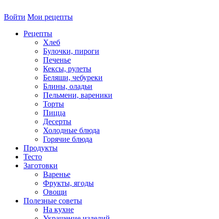
Войти
Мои рецепты
Рецепты
Хлеб
Булочки, пироги
Печенье
Кексы, рулеты
Беляши, чебуреки
Блины, оладьи
Пельмени, вареники
Торты
Пицца
Десерты
Холодные блюда
Горячие блюда
Продукты
Тесто
Заготовки
Варенье
Фрукты, ягоды
Овощи
Полезные советы
На кухне
Украшение изделий