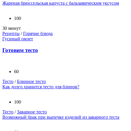
Жареная брюссельская капуста с бальзамическим уксусом
100
30 минут
Рецепты
/
Горячие блюда
Гусиный омлет
Готовим тесто
60
Тесто
/
Блинное тесто
Как долго хранится тесто для блинов?
100
Тесто
/
Заварное тесто
Возможный брак при выпечке изделий из заварного теста