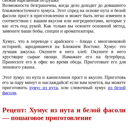
свежая нарезанная петрушка
Возможности безграничны, когда дело доходит до домашнего
ближневосточного хумуса. Этот спред на основе нута и белой
фасоли прост в приготовлении и может быть легко изменен в
соответствии с вашим вкусом или ингредиентами, которые у
вас есть под рукой. Как только вы освоите основной метод,
замените ваши бобы, специи и ароматизаторы.
Хумус, что в переводе с арабского – блюдо с многовековой
историей, зародившееся на Ближнем Востоке. Хумус это
лучшая закуска. Окуните в него хлеб. Окуните в него
хрустящие сырые овощи. Намажьте его на бутерброд.
Принесите его в офис во время обеда. Приготовьте его для
ленивого ужина.
Этот хумус из нута и каннеллини прост и вкусен. Приготовь
его за пару минут и наслаждайся! если вам хочется, вы можете
приготовить
хумус из нута
, или сливочный хумус
из белой
фасоли
.
Рецепт: Хумус из нута и белой фасоли
— пошаговое приготовление