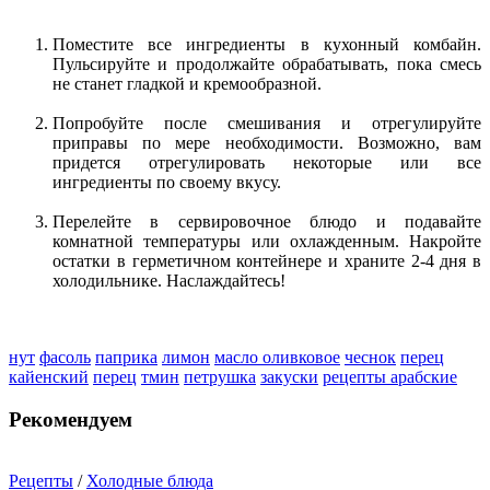
Поместите все ингредиенты в кухонный комбайн.
Пульсируйте и продолжайте обрабатывать, пока смесь
не станет гладкой и кремообразной.
Попробуйте после смешивания и отрегулируйте
приправы по мере необходимости. Возможно, вам
придется отрегулировать некоторые или все
ингредиенты по своему вкусу.
Перелейте в сервировочное блюдо и подавайте
комнатной температуры или охлажденным. Накройте
остатки в герметичном контейнере и храните 2-4 дня в
холодильнике. Наслаждайтесь!
нут
фасоль
паприка
лимон
масло оливковое
чеснок
перец
кайенский
перец
тмин
петрушка
закуски
рецепты арабские
Рекомендуем
Рецепты
/
Холодные блюда