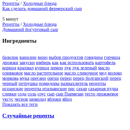
Рецепты
/
Холодные блюда
Как сделать домашний фермерский сыр
5 минут
Рецепты
/
Холодные блюда
Домашний йогуртовый сыр
Ингредиенты
базилик
ванилин
вино
выбор продуктов
говядина
горчица
дрожжи
закуски
имбирь
как
как использовать
картофель
корица
крахмал
курица
лимон
лук
лук зеленый
масло
оливковое
масло растительное
масло сливочное
мед
молоко
морковь
мука
орегано
орехи
перец
перец болгарский
перец
черный
петрушка
помидоры
разрыхлитель
рецепты
испанские
рецепты итальянские
рис
сахар
сахарная пудра
сливки
сода
соль
соус
сыр
сыр Пармезан
тесто дрожжевое
уксус
чеснок
шоколад
яблоки
яйцо
Показать все теги
Случайные рецепты