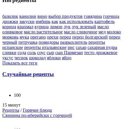
Ингредиенты
базилик
ванилин
вино
выбор продуктов
говядина
горчица
дрожжи
закуски
имбирь
как
как использовать
картофель
корица
крахмал
курица
лимон
лук
лук зеленый
масло
оливковое
масло растительное
масло сливочное
мед
молоко
морковь
мука
орегано
орехи
перец
перец болгарский
перец
черный
петрушка
помидоры
разрыхлитель
рецепты
испанские
рецепты итальянские
рис
сахар
сахарная пудра
сливки
сода
соль
соус
сыр
сыр Пармезан
тесто дрожжевое
уксус
чеснок
шоколад
яблоки
яйцо
Показать все теги
Случайные рецепты
100
15 минут
Рецепты
/
Горячие блюда
Свинина по-иберийски с горчицей