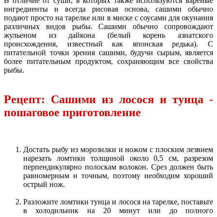
В отличие от суши, в которых также используются вареные
ингредиенты и всегда рисовая основа, сашими обычно
подают просто на тарелке или в миске с соусами для окунания
различных видов рыбы. Сашими обычно сопровождают
жульеном из дайкона (белый корень азиатского
происхождения, известный как японская редька). С
питательной точки зрения сашими, будучи сырым, является
более питательным продуктом, сохраняющим все свойства
рыбы.
Рецепт: Сашими из лосося и тунца -
пошаговое приготовление
Достать рыбу из морозилки и ножом с плоским лезвием
нарезать ломтики толщиной около 0,5 см, разрезом
перпендикулярно полоскам волокон. Срез должен быть
равномерным и точным, поэтому необходим хороший
острый нож.
Разложите ломтики тунца и лосося на тарелке, поставьте
в холодильник на 20 минут или до полного