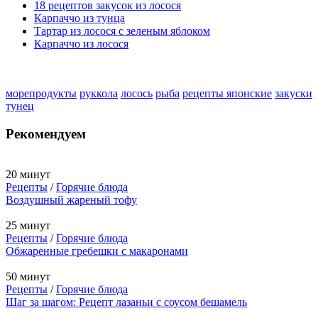
18 рецептов закусок из лосося
Карпаччо из тунца
Тартар из лосося с зеленым яблоком
Карпаччо из лосося
морепродукты
руккола
лосось
рыба
рецепты японские
закуски
тунец
Рекомендуем
20 минут
Рецепты
/
Горячие блюда
Воздушный жареный тофу
25 минут
Рецепты
/
Горячие блюда
Обжаренные гребешки с макаронами
50 минут
Рецепты
/
Горячие блюда
Шаг за шагом: Рецепт лазаньи с соусом бешамель