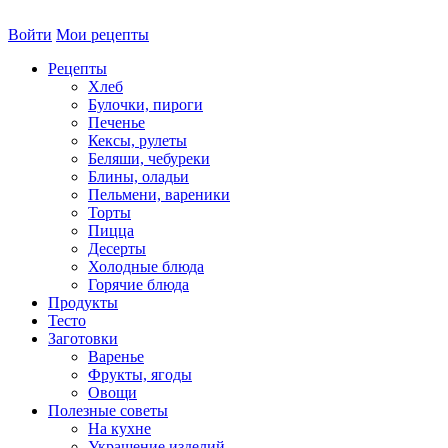
Войти
Мои рецепты
Рецепты
Хлеб
Булочки, пироги
Печенье
Кексы, рулеты
Беляши, чебуреки
Блины, оладьи
Пельмени, вареники
Торты
Пицца
Десерты
Холодные блюда
Горячие блюда
Продукты
Тесто
Заготовки
Варенье
Фрукты, ягоды
Овощи
Полезные советы
На кухне
Украшение изделий