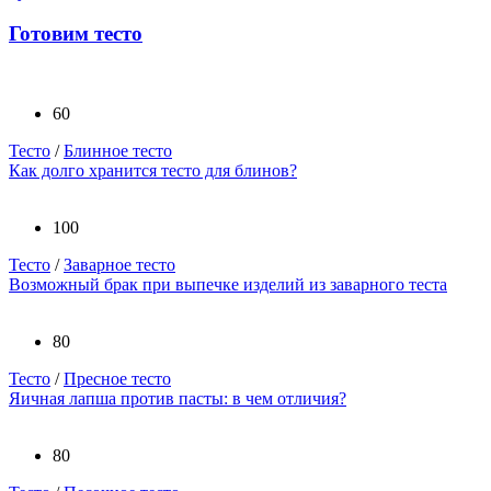
Готовим тесто
60
Тесто
/
Блинное тесто
Как долго хранится тесто для блинов?
100
Тесто
/
Заварное тесто
Возможный брак при выпечке изделий из заварного теста
80
Тесто
/
Пресное тесто
Яичная лапша против пасты: в чем отличия?
80