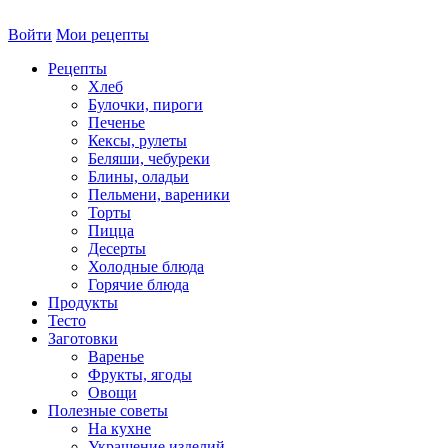
Войти
Мои рецепты
Рецепты
Хлеб
Булочки, пироги
Печенье
Кексы, рулеты
Беляши, чебуреки
Блины, оладьи
Пельмени, вареники
Торты
Пицца
Десерты
Холодные блюда
Горячие блюда
Продукты
Тесто
Заготовки
Варенье
Фрукты, ягоды
Овощи
Полезные советы
На кухне
Украшение изделий