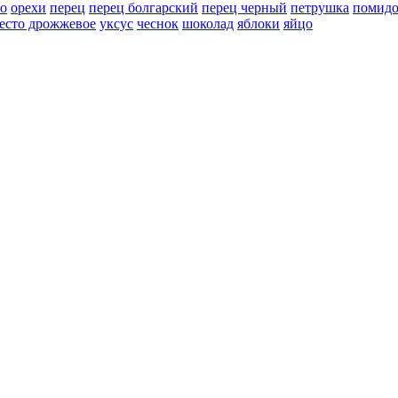
но
орехи
перец
перец болгарский
перец черный
петрушка
помид
есто дрожжевое
уксус
чеснок
шоколад
яблоки
яйцо