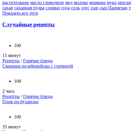
растительное
масло сливочное
мед
молоко
морковь
мука
орега
сахар
сахарная пудра
сливки
сода
соль
соус
сыр
сыр Пармезан
т
Показать все теги
Случайные рецепты
100
15 минут
Рецепты
/
Горячие блюда
Свинина по-иберийски с горчицей
100
2 часа
Рецепты
/
Горячие блюда
Плов по-бухарски
100
35 минут