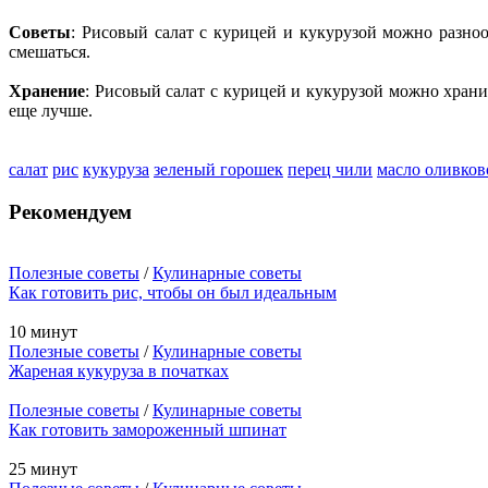
Советы
: Рисовый салат с курицей и кукурузой можно разноо
смешаться.
Хранение
: Рисовый салат с курицей и кукурузой можно хранит
еще лучше.
салат
рис
кукуруза
зеленый горошек
перец чили
масло оливков
Рекомендуем
Полезные советы
/
Кулинарные советы
Как готовить рис, чтобы он был идеальным
10 минут
Полезные советы
/
Кулинарные советы
Жареная кукуруза в початках
Полезные советы
/
Кулинарные советы
Как готовить замороженный шпинат
25 минут