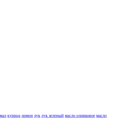
мал
курица
лимон
лук
лук зеленый
масло оливковое
масло