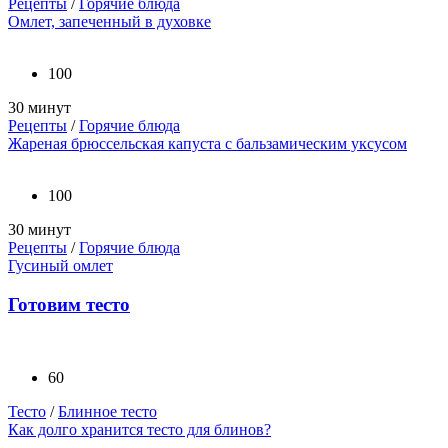
Рецепты
/
Горячие блюда
Омлет, запеченный в духовке
100
30 минут
Рецепты
/
Горячие блюда
Жареная брюссельская капуста с бальзамическим уксусом
100
30 минут
Рецепты
/
Горячие блюда
Гусиный омлет
Готовим тесто
60
Тесто
/
Блинное тесто
Как долго хранится тесто для блинов?