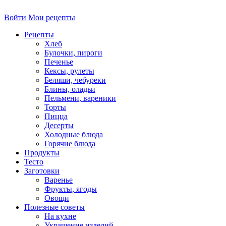
Войти
Мои рецепты
Рецепты
Хлеб
Булочки, пироги
Печенье
Кексы, рулеты
Беляши, чебуреки
Блины, оладьи
Пельмени, вареники
Торты
Пицца
Десерты
Холодные блюда
Горячие блюда
Продукты
Тесто
Заготовки
Варенье
Фрукты, ягоды
Овощи
Полезные советы
На кухне
Украшение изделий