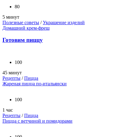
80
5 минут
Полезные советы
/
Украшение изделий
Домашний крем-фреш
Готовим пиццу
100
45 минут
Рецепты
/
Пицца
Жареная пицца по-итальянски
100
1 час
Рецепты
/
Пицца
Пицца с ветчиной и помидорами
100