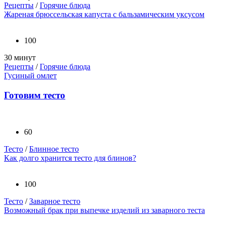
Рецепты
/
Горячие блюда
Жареная брюссельская капуста с бальзамическим уксусом
100
30 минут
Рецепты
/
Горячие блюда
Гусиный омлет
Готовим тесто
60
Тесто
/
Блинное тесто
Как долго хранится тесто для блинов?
100
Тесто
/
Заварное тесто
Возможный брак при выпечке изделий из заварного теста