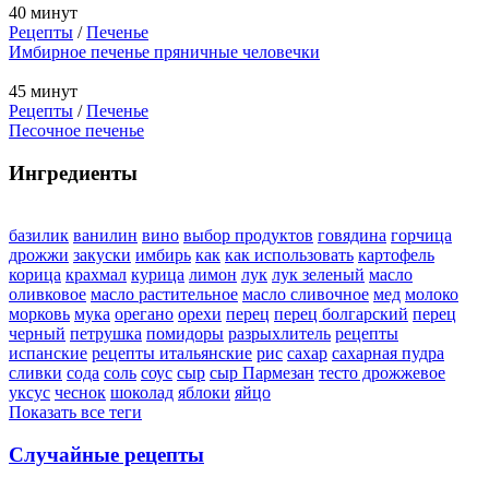
40 минут
Рецепты
/
Печенье
Имбирное печенье пряничные человечки
45 минут
Рецепты
/
Печенье
Песочное печенье
Ингредиенты
базилик
ванилин
вино
выбор продуктов
говядина
горчица
дрожжи
закуски
имбирь
как
как использовать
картофель
корица
крахмал
курица
лимон
лук
лук зеленый
масло
оливковое
масло растительное
масло сливочное
мед
молоко
морковь
мука
орегано
орехи
перец
перец болгарский
перец
черный
петрушка
помидоры
разрыхлитель
рецепты
испанские
рецепты итальянские
рис
сахар
сахарная пудра
сливки
сода
соль
соус
сыр
сыр Пармезан
тесто дрожжевое
уксус
чеснок
шоколад
яблоки
яйцо
Показать все теги
Случайные рецепты