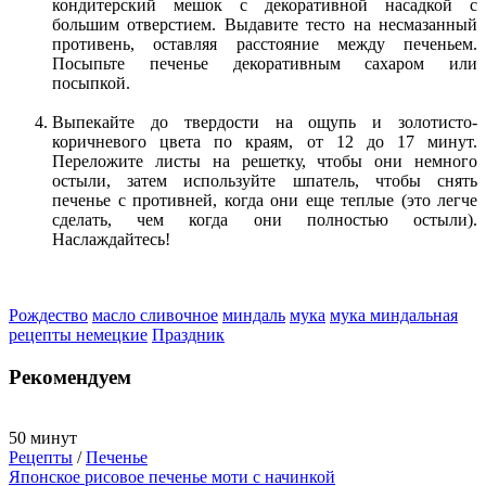
кондитерский мешок с декоративной насадкой с
большим отверстием. Выдавите тесто на несмазанный
противень, оставляя расстояние между печеньем.
Посыпьте печенье декоративным сахаром или
посыпкой.
Выпекайте до твердости на ощупь и золотисто-
коричневого цвета по краям, от 12 до 17 минут.
Переложите листы на решетку, чтобы они немного
остыли, затем используйте шпатель, чтобы снять
печенье с противней, когда они еще теплые (это легче
сделать, чем когда они полностью остыли).
Наслаждайтесь!
Рождество
масло сливочное
миндаль
мука
мука миндальная
рецепты немецкие
Праздник
Рекомендуем
50 минут
Рецепты
/
Печенье
Японское рисовое печенье моти с начинкой