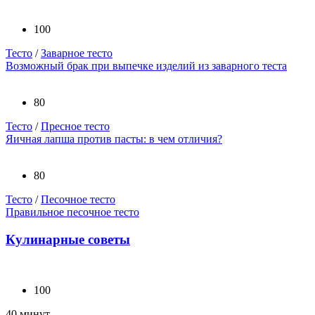
100
Тесто
/
Заварное тесто
Возможный брак при выпечке изделий из заварного теста
80
Тесто
/
Пресное тесто
Яичная лапша против пасты: в чем отличия?
80
Тесто
/
Песочное тесто
Правильное песочное тесто
Кулинарные советы
100
40 минут