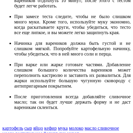
вареников отдохнуть 10 минут; после этого с тестом
будет легче работать.
При замесе теста следите, чтобы не было слишком
много муки. Кроме того, используйте муку экономно,
когда раскатываете круги, чтобы убедиться, что тесто
все еще липкое, и вы можете легко защипнуть края.
Начинка для вареников должна быть густой и не
слишком мягкой. Попробуйте картофельную начинку,
чтобы убедиться, что в ней много соли и перца.
При варке или жарке готовьте частями. Добавление
слишком большого количества вареников может
переполнить кастрюлю и заставить их развалиться. Для
жарки используйте большую чугунную сковороду с
антипригарным покрытием.
После приготовления всегда добавляйте сливочное
масло; так он будет лучше держать форму и не даст
вареникам склеиться.
картофель
сыр
яйцо
кефир
мука
молоко
масло сливочное