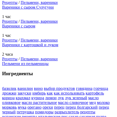
Рецепты
/
Пельмени, вареники
Вареники с сыром Сулугуни
1 час
Рецепты
/
Пельмени, вареники
Вареники с сыром
1 час
Рецепты
/
Пельмени, вареники
Вареники с картошкой и луком
2 часа
Рецепты
/
Пельмени, вареники
Пельмени из пельменицы
Ингредиенты
базилик
ванилин
вино
выбор продуктов
говядина
горчица
дрожжи
закуски
имбирь
как
как использовать
картофель
корица
крахмал
курица
лимон
лук
лук зеленый
масло
оливковое
масло растительное
масло сливочное
мед
молоко
морковь
мука
орегано
орехи
перец
перец болгарский
перец
черный
петрушка
помидоры
разрыхлитель
рецепты
испанские
рецепты итальянские
рис
сахар
сахарная пудра