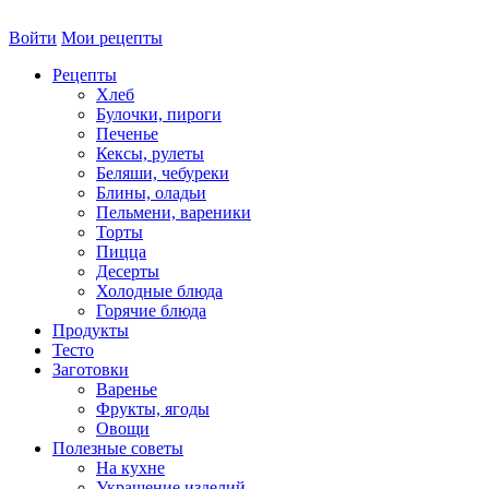
Войти
Мои рецепты
Рецепты
Хлеб
Булочки, пироги
Печенье
Кексы, рулеты
Беляши, чебуреки
Блины, оладьи
Пельмени, вареники
Торты
Пицца
Десерты
Холодные блюда
Горячие блюда
Продукты
Тесто
Заготовки
Варенье
Фрукты, ягоды
Овощи
Полезные советы
На кухне
Украшение изделий