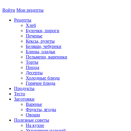
Войти
Мои рецепты
Рецепты
Хлеб
Булочки, пироги
Печенье
Кексы, рулеты
Беляши, чебуреки
Блины, оладьи
Пельмени, вареники
Торты
Пицца
Десерты
Холодные блюда
Горячие блюда
Продукты
Тесто
Заготовки
Варенье
Фрукты, ягоды
Овощи
Полезные советы
На кухне
Украшение изделий