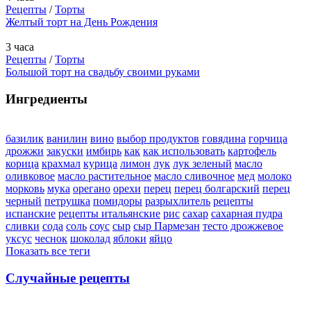
Рецепты
/
Торты
Желтый торт на День Рождения
3 часа
Рецепты
/
Торты
Большой торт на свадьбу своими руками
Ингредиенты
базилик
ванилин
вино
выбор продуктов
говядина
горчица
дрожжи
закуски
имбирь
как
как использовать
картофель
корица
крахмал
курица
лимон
лук
лук зеленый
масло
оливковое
масло растительное
масло сливочное
мед
молоко
морковь
мука
орегано
орехи
перец
перец болгарский
перец
черный
петрушка
помидоры
разрыхлитель
рецепты
испанские
рецепты итальянские
рис
сахар
сахарная пудра
сливки
сода
соль
соус
сыр
сыр Пармезан
тесто дрожжевое
уксус
чеснок
шоколад
яблоки
яйцо
Показать все теги
Случайные рецепты