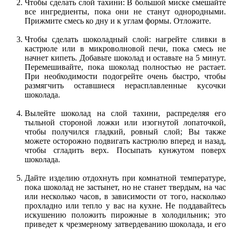
Чтобы сделать слой тахини: В большой миске смешайте
все ингредиенты, пока они не станут однородными.
Прижмите смесь ко дну и к углам формы. Отложите.
Чтобы сделать шоколадный слой: нагрейте сливки в
кастрюле или в микроволновой печи, пока смесь не
начнет кипеть. Добавьте шоколад и оставьте на 5 минут.
Перемешивайте, пока шоколад полностью не растает.
При необходимости подогрейте очень быстро, чтобы
размягчить оставшиеся нерасплавленные кусочки
шоколада.
Вылейте шоколад на слой тахини, распределяя его
тыльной стороной ложки или изогнутой лопаточкой,
чтобы получился гладкий, ровный слой; Вы также
можете осторожно подвигать кастрюлю вперед и назад,
чтобы сгладить верх. Посыпать кунжутом поверх
шоколада.
Дайте изделию отдохнуть при комнатной температуре,
пока шоколад не застынет, но не станет твердым, на час
или несколько часов, в зависимости от того, насколько
прохладно или тепло у вас на кухне. Не поддавайтесь
искушению положить пирожные в холодильник; это
приведет к чрезмерному затвердеванию шоколада, и его