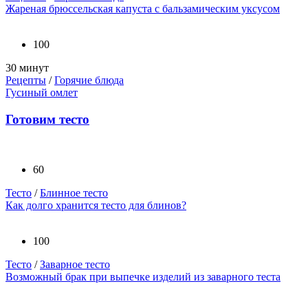
Жареная брюссельская капуста с бальзамическим уксусом
100
30 минут
Рецепты
/
Горячие блюда
Гусиный омлет
Готовим тесто
60
Тесто
/
Блинное тесто
Как долго хранится тесто для блинов?
100
Тесто
/
Заварное тесто
Возможный брак при выпечке изделий из заварного теста