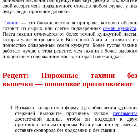
дополняет маслянистый кунжутный вкус десерта. Включите в
свой ассортимент праздничного стола; в любом случае, у них
будут люди, просящие добавки.
Тахини
— это ближневосточная приправа, которую обычно
готовят из сырых или слегка поджаренных
семян кунжута
.
Паста тахини отличается от более темной кунжутной пасты,
которая чаще встречается в Восточной Азии и готовится из
полностью обжаренных семян кунжута. Более густая тахини
работает лучше в этом рецепте, чем тахини с более высоким
процентным содержанием масла, которая более жидкая.
Рецепт: Пирожные тахини без
выпечки — пошаговое приготовление
Возьмите квадратную форму. Для облегчения удаления
стержней выложите противень куском
пергамента
достаточной длины, чтобы он подходил к двум
противоположным сторонам. Если у вас нет пергамента,
оставьте сковорода без подкладки и без смазки.