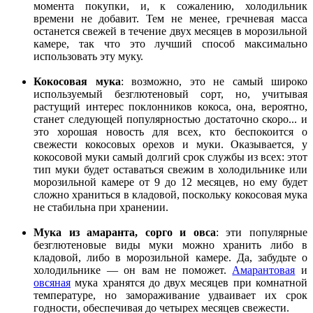
момента покупки, и, к сожалению, холодильник
времени не добавит. Тем не менее, гречневая масса
останется свежей в течение двух месяцев в морозильной
камере, так что это лучший способ максимально
использовать эту муку.
Кокосовая мука
: возможно, это не самый широко
используемый безглютеновый сорт, но, учитывая
растущий интерес поклонников кокоса, она, вероятно,
станет следующей популярностью достаточно скоро... и
это хорошая новость для всех, кто беспокоится о
свежести кокосовых орехов и муки. Оказывается, у
кокосовой муки самый долгий срок службы из всех: этот
тип муки будет оставаться свежим в холодильнике или
морозильной камере от 9 до 12 месяцев, но ему будет
сложно храниться в кладовой, поскольку кокосовая мука
не стабильна при хранении.
Мука из амаранта, сорго и овса
: эти популярные
безглютеновые виды муки можно хранить либо в
кладовой, либо в морозильной камере. Да, забудьте о
холодильнике — он вам не поможет.
Амарантовая
и
овсяная
мука хранятся до двух месяцев при комнатной
температуре, но замораживание удваивает их срок
годности, обеспечивая до четырех месяцев свежести.