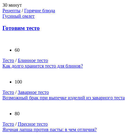
30 минут
Рецепты
/
Горячие блюда
Гусиный омлет
Готовим тесто
60
Тесто
/
Блинное тесто
Как долго хранится тесто для блинов?
100
Тесто
/
Заварное тесто
Возможный брак при выпечке изделий из заварного теста
80
Тесто
/
Пресное тесто
Яичная лапша против пасты: в чем отличия?