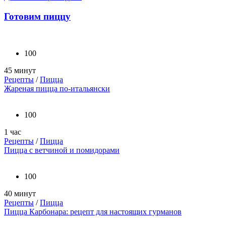
Готовим пиццу
100
45 минут
Рецепты
/
Пицца
Жареная пицца по-итальянски
100
1 час
Рецепты
/
Пицца
Пицца с ветчиной и помидорами
100
40 минут
Рецепты
/
Пицца
Пицца Карбонара: рецепт для настоящих гурманов