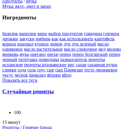
Продукты
/
Мука
Мука: вкус, цвет и запах
Ингредиенты
базилик
ванилин
вино
выбор продуктов
говядина
горчица
дрожжи
закуски
имбирь
как
как использовать
картофель
корица
крахмал
курица
лимон
лук
лук зеленый
масло
оливковое
масло растительное
масло сливочное
мед
молоко
морковь
мука
орегано
орехи
перец
перец болгарский
перец
черный
петрушка
помидоры
разрыхлитель
рецепты
испанские
рецепты итальянские
рис
сахар
сахарная пудра
сливки
сода
соль
соус
сыр
сыр Пармезан
тесто дрожжевое
уксус
чеснок
шоколад
яблоки
яйцо
Показать все теги
Случайные рецепты
100
15 минут
Рецепты
/
Горячие блюда