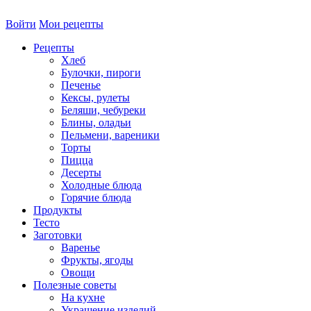
Войти
Мои рецепты
Рецепты
Хлеб
Булочки, пироги
Печенье
Кексы, рулеты
Беляши, чебуреки
Блины, оладьи
Пельмени, вареники
Торты
Пицца
Десерты
Холодные блюда
Горячие блюда
Продукты
Тесто
Заготовки
Варенье
Фрукты, ягоды
Овощи
Полезные советы
На кухне
Украшение изделий