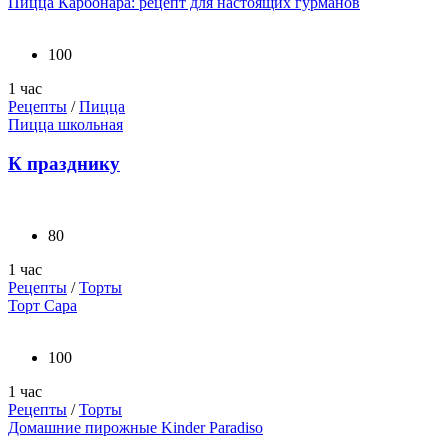
Пицца Карбонара: рецепт для настоящих гурманов
100
1 час
Рецепты
/
Пицца
Пицца школьная
К празднику
80
1 час
Рецепты
/
Торты
Торт Сара
100
1 час
Рецепты
/
Торты
Домашние пирожные Kinder Paradiso