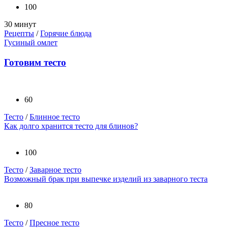
100
30 минут
Рецепты
/
Горячие блюда
Гусиный омлет
Готовим тесто
60
Тесто
/
Блинное тесто
Как долго хранится тесто для блинов?
100
Тесто
/
Заварное тесто
Возможный брак при выпечке изделий из заварного теста
80
Тесто
/
Пресное тесто