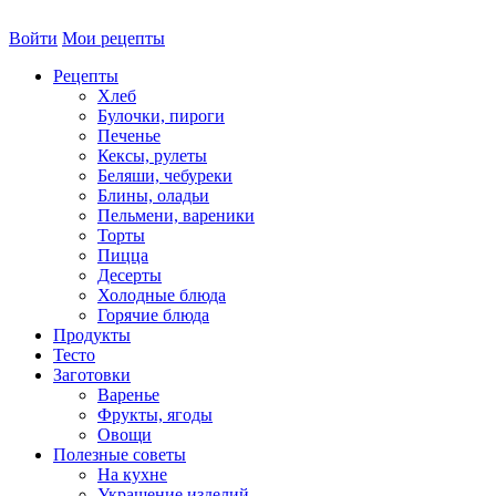
Войти
Мои рецепты
Рецепты
Хлеб
Булочки, пироги
Печенье
Кексы, рулеты
Беляши, чебуреки
Блины, оладьи
Пельмени, вареники
Торты
Пицца
Десерты
Холодные блюда
Горячие блюда
Продукты
Тесто
Заготовки
Варенье
Фрукты, ягоды
Овощи
Полезные советы
На кухне
Украшение изделий