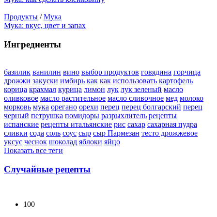
Продукты
/
Мука
Мука: вкус, цвет и запах
Ингредиенты
базилик
ванилин
вино
выбор продуктов
говядина
горчица
дрожжи
закуски
имбирь
как
как использовать
картофель
корица
крахмал
курица
лимон
лук
лук зеленый
масло
оливковое
масло растительное
масло сливочное
мед
молоко
морковь
мука
орегано
орехи
перец
перец болгарский
перец
черный
петрушка
помидоры
разрыхлитель
рецепты
испанские
рецепты итальянские
рис
сахар
сахарная пудра
сливки
сода
соль
соус
сыр
сыр Пармезан
тесто дрожжевое
уксус
чеснок
шоколад
яблоки
яйцо
Показать все теги
Случайные рецепты
100