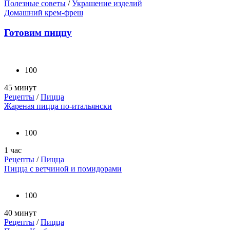
Полезные советы
/
Украшение изделий
Домашний крем-фреш
Готовим пиццу
100
45 минут
Рецепты
/
Пицца
Жареная пицца по-итальянски
100
1 час
Рецепты
/
Пицца
Пицца с ветчиной и помидорами
100
40 минут
Рецепты
/
Пицца