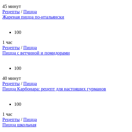
45 минут
Рецепты
/
Пицца
Жареная пицца по-итальянски
100
1 час
Рецепты
/
Пицца
Пицца с ветчиной и помидорами
100
40 минут
Рецепты
/
Пицца
Пицца Карбонара: рецепт для настоящих гурманов
100
1 час
Рецепты
/
Пицца
Пицца школьная