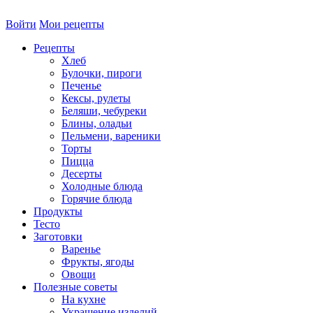
Войти
Мои рецепты
Рецепты
Хлеб
Булочки, пироги
Печенье
Кексы, рулеты
Беляши, чебуреки
Блины, оладьи
Пельмени, вареники
Торты
Пицца
Десерты
Холодные блюда
Горячие блюда
Продукты
Тесто
Заготовки
Варенье
Фрукты, ягоды
Овощи
Полезные советы
На кухне
Украшение изделий