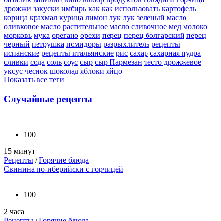
дрожжи
закуски
имбирь
как
как использовать
картофель
корица
крахмал
курица
лимон
лук
лук зеленый
масло
оливковое
масло растительное
масло сливочное
мед
молоко
морковь
мука
орегано
орехи
перец
перец болгарский
перец
черный
петрушка
помидоры
разрыхлитель
рецепты
испанские
рецепты итальянские
рис
сахар
сахарная пудра
сливки
сода
соль
соус
сыр
сыр Пармезан
тесто дрожжевое
уксус
чеснок
шоколад
яблоки
яйцо
Показать все теги
Случайные рецепты
100
15 минут
Рецепты
/
Горячие блюда
Свинина по-иберийски с горчицей
100
2 часа
Рецепты
/
Горячие блюда