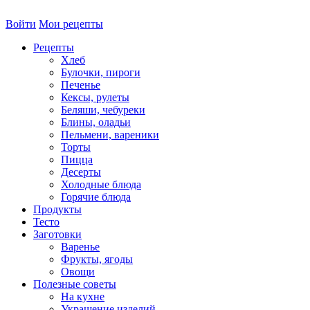
Войти
Мои рецепты
Рецепты
Хлеб
Булочки, пироги
Печенье
Кексы, рулеты
Беляши, чебуреки
Блины, оладьи
Пельмени, вареники
Торты
Пицца
Десерты
Холодные блюда
Горячие блюда
Продукты
Тесто
Заготовки
Варенье
Фрукты, ягоды
Овощи
Полезные советы
На кухне
Украшение изделий