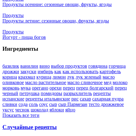
Продукты осенние: сезонные овощи, фрукты, ягоды
Продукты
Продукты летние: сезонные овощи, фрукты, ягоды
Продукты
Йогурт - пища богов
Ингредиенты
базилик
ванилин
вино
выбор продуктов
говядина
горчица
дрожжи
закуски
имбирь
как
как использовать
картофель
корица
крахмал
курица
лимон
лук
лук зеленый
масло
оливковое
масло растительное
масло сливочное
мед
молоко
морковь
мука
орегано
орехи
перец
перец болгарский
перец
черный
петрушка
помидоры
разрыхлитель
рецепты
испанские
рецепты итальянские
рис
сахар
сахарная пудра
сливки
сода
соль
соус
сыр
сыр Пармезан
тесто дрожжевое
уксус
чеснок
шоколад
яблоки
яйцо
Показать все теги
Случайные рецепты