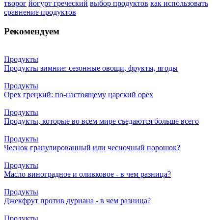
творог
йогурт греческий
выбор продуктов
как использовать
сравнение продуктов
Рекомендуем
Продукты
Продукты зимние: сезонные овощи, фрукты, ягоды
Продукты
Орех грецкий: по-настоящему царский орех
Продукты
Продукты, которые во всем мире съедаются больше всего
Продукты
Чеснок гранулированный или чесночный порошок?
Продукты
Масло виноградное и оливковое - в чем разница?
Продукты
Джекфрут против дуриана - в чем разница?
Продукты