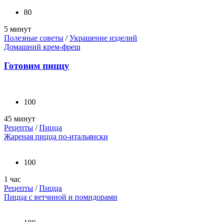
80
5 минут
Полезные советы
/
Украшение изделий
Домашний крем-фреш
Готовим пиццу
100
45 минут
Рецепты
/
Пицца
Жареная пицца по-итальянски
100
1 час
Рецепты
/
Пицца
Пицца с ветчиной и помидорами