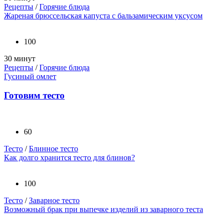
Рецепты
/
Горячие блюда
Жареная брюссельская капуста с бальзамическим уксусом
100
30 минут
Рецепты
/
Горячие блюда
Гусиный омлет
Готовим тесто
60
Тесто
/
Блинное тесто
Как долго хранится тесто для блинов?
100
Тесто
/
Заварное тесто
Возможный брак при выпечке изделий из заварного теста