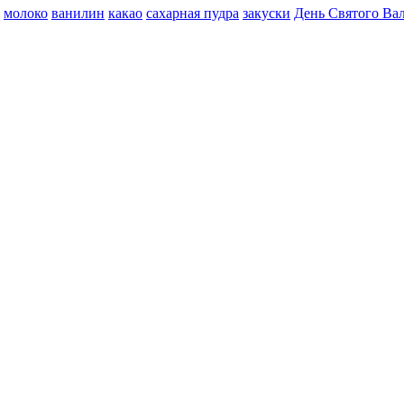
молоко
ванилин
какао
сахарная пудра
закуски
День Святого Ва