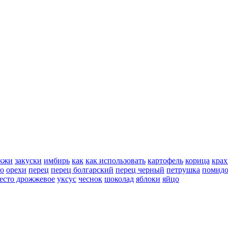
жжи
закуски
имбирь
как
как использовать
картофель
корица
крах
но
орехи
перец
перец болгарский
перец черный
петрушка
помид
есто дрожжевое
уксус
чеснок
шоколад
яблоки
яйцо