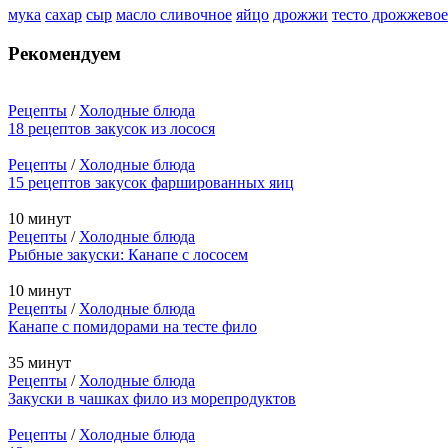
мука
сахар
сыр
масло сливочное
яйцо
дрожжи
тесто дрожжевое
Рекомендуем
Рецепты
/
Холодные блюда
18 рецептов закусок из лосося
Рецепты
/
Холодные блюда
15 рецептов закусок фаршированных яиц
10 минут
Рецепты
/
Холодные блюда
Рыбные закуски: Канапе с лососем
10 минут
Рецепты
/
Холодные блюда
Канапе с помидорами на тесте фило
35 минут
Рецепты
/
Холодные блюда
Закуски в чашках фило из морепродуктов
Рецепты
/
Холодные блюда