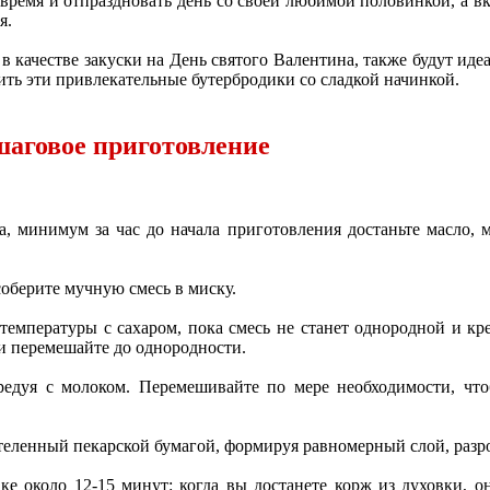
и время и отпраздновать день со своей любимой половинкой, а 
я.
 в качестве закуски на День святого Валентина, также будут ид
ить эти привлекательные бутербродики со сладкой начинкой.
шаговое приготовление
а, минимум за час до начала приготовления достаньте масло,
соберите мучную смесь в миску.
температуры с сахаром, пока смесь не станет однородной и кр
 и перемешайте до однородности.
едуя с молоком. Перемешивайте по мере необходимости, что
теленный пекарской бумагой, формируя равномерный слой, разр
ке около 12-15 минут: когда вы достанете корж из духовки, о