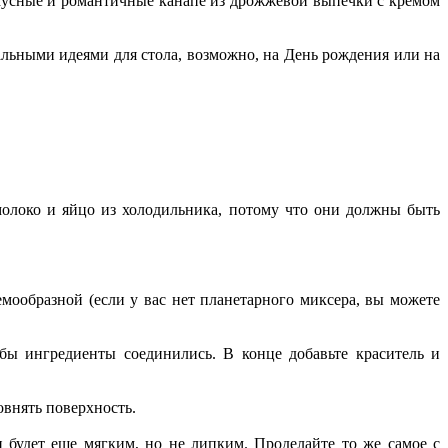
вкусные и романтичные канапе из дрожжевой выпечки с кремом
еальными идеями для стола, возможно, на День рождения или на
 молоко и яйцо из холодильника, потому что они должны быть
емообразной (если у вас нет планетарного миксера, вы можете
бы ингредиенты соединились. В конце добавьте краситель и
овнять поверхность.
н будет еще мягким, но не липким. Проделайте то же самое с