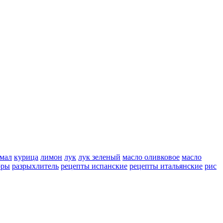
мал
курица
лимон
лук
лук зеленый
масло оливковое
масло
оры
разрыхлитель
рецепты испанские
рецепты итальянские
рис