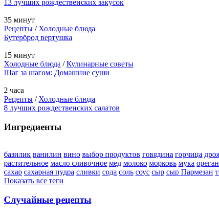
13 лучших рождественских закусок
35 минут
Рецепты
/
Холодные блюда
Бутерброд вертушка
15 минут
Холодные блюда
/
Кулинарные советы
Шаг за шагом: Домашние суши
2 часа
Рецепты
/
Холодные блюда
8 лучших рождественских салатов
Ингредиенты
базилик
ванилин
вино
выбор продуктов
говядина
горчица
дро
растительное
масло сливочное
мед
молоко
морковь
мука
орега
сахар
сахарная пудра
сливки
сода
соль
соус
сыр
сыр Пармезан
т
Показать все теги
Случайные рецепты