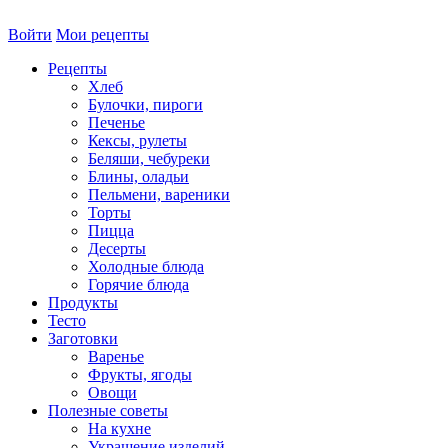
Войти
Мои рецепты
Рецепты
Хлеб
Булочки, пироги
Печенье
Кексы, рулеты
Беляши, чебуреки
Блины, оладьи
Пельмени, вареники
Торты
Пицца
Десерты
Холодные блюда
Горячие блюда
Продукты
Тесто
Заготовки
Варенье
Фрукты, ягоды
Овощи
Полезные советы
На кухне
Украшение изделий