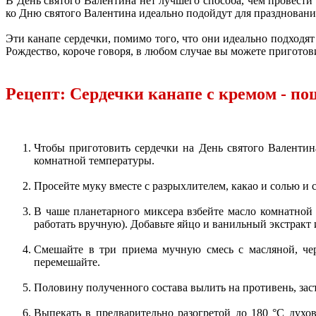
В День святого Валентина нет лучшего способа, чем провест
ко Дню святого Валентина идеально подойдут для праздновани
Эти канапе сердечки, помимо того, что они идеально подходят
Рождество, короче говоря, в любом случае вы можете приготов
Рецепт: Сердечки канапе с кремом - по
Чтобы приготовить сердечки на День святого Валентин
комнатной температуры.
Просейте муку вместе с разрыхлителем, какао и солью и 
В чаше планетарного миксера взбейте масло комнатной 
работать вручную). Добавьте яйцо и ванильный экстракт
Смешайте в три приема мучную смесь с масляной, чер
перемешайте.
Половину полученного состава вылить на противень, зас
Выпекать в предварительно разогретой до 180 °С духов