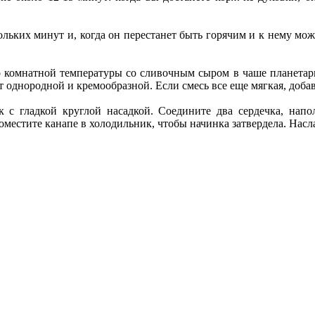
льких минут и, когда он перестанет быть горячим и к нему можн
 комнатной температуры со сливочным сыром в чаше планетарн
т однородной и кремообразной. Если смесь все еще мягкая, доба
 с гладкой круглой насадкой. Соедините два сердечка, напо
местите канапе в холодильник, чтобы начинка затвердела. Насл