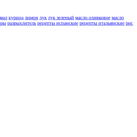
мал
курица
лимон
лук
лук зеленый
масло оливковое
масло
оры
разрыхлитель
рецепты испанские
рецепты итальянские
рис