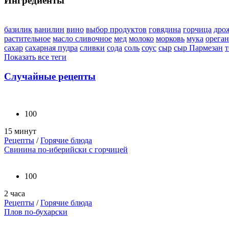
Ингредиенты
базилик
ванилин
вино
выбор продуктов
говядина
горчица
дро
растительное
масло сливочное
мед
молоко
морковь
мука
орега
сахар
сахарная пудра
сливки
сода
соль
соус
сыр
сыр Пармезан
т
Показать все теги
Случайные рецепты
100
15 минут
Рецепты
/
Горячие блюда
Свинина по-иберийски с горчицей
100
2 часа
Рецепты
/
Горячие блюда
Плов по-бухарски