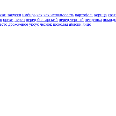
жжи
закуски
имбирь
как
как использовать
картофель
корица
крах
но
орехи
перец
перец болгарский
перец черный
петрушка
помид
есто дрожжевое
уксус
чеснок
шоколад
яблоки
яйцо