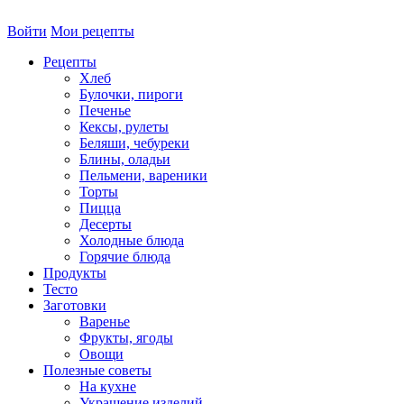
Войти
Мои рецепты
Рецепты
Хлеб
Булочки, пироги
Печенье
Кексы, рулеты
Беляши, чебуреки
Блины, оладьи
Пельмени, вареники
Торты
Пицца
Десерты
Холодные блюда
Горячие блюда
Продукты
Тесто
Заготовки
Варенье
Фрукты, ягоды
Овощи
Полезные советы
На кухне
Украшение изделий