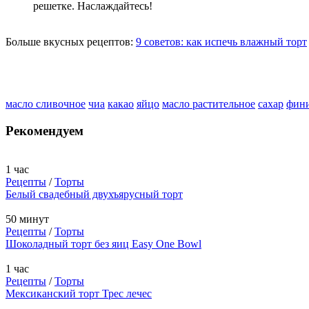
решетке. Наслаждайтесь!
Больше вкусных рецептов:
9 советов: как испечь влажный торт
масло сливочное
чиа
какао
яйцо
масло растительное
сахар
фин
Рекомендуем
1 час
Рецепты
/
Торты
Белый свадебный двухъярусный торт
50 минут
Рецепты
/
Торты
Шоколадный торт без яиц Easy One Bowl
1 час
Рецепты
/
Торты
Мексиканский торт Трес лечес