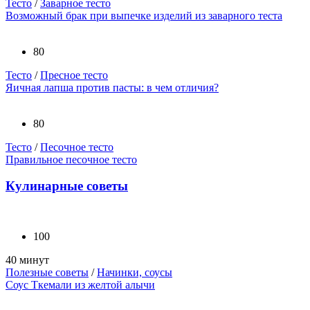
Тесто
/
Заварное тесто
Возможный брак при выпечке изделий из заварного теста
80
Тесто
/
Пресное тесто
Яичная лапша против пасты: в чем отличия?
80
Тесто
/
Песочное тесто
Правильное песочное тесто
Кулинарные советы
100
40 минут
Полезные советы
/
Начинки, соусы
Соус Ткемали из желтой алычи