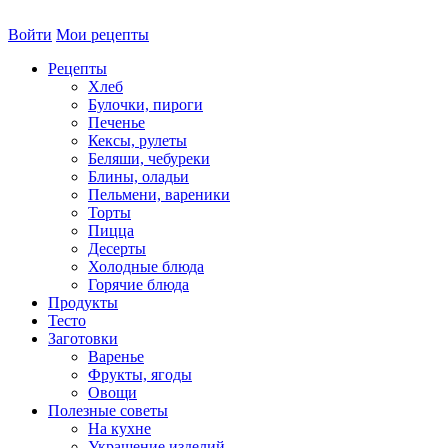
Войти
Мои рецепты
Рецепты
Хлеб
Булочки, пироги
Печенье
Кексы, рулеты
Беляши, чебуреки
Блины, оладьи
Пельмени, вареники
Торты
Пицца
Десерты
Холодные блюда
Горячие блюда
Продукты
Тесто
Заготовки
Варенье
Фрукты, ягоды
Овощи
Полезные советы
На кухне
Украшение изделий