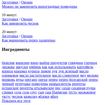
Заготовки
/
Овощи
Можно ли заморозить виноградные помидоры
10 минут
Заготовки
/
Овощи
Как заморозить чеснок
20 минут
Заготовки
/
Овощи
Как мариновать перец халапеньо
Ингредиенты
базилик
ванилин
вино
выбор продуктов
говядина
горчица
дрожжи
закуски
имбирь
как
как использовать
картофель
корица
крахмал
курица
лимон
лук
лук зеленый
масло
оливковое
масло растительное
масло сливочное
мед
молоко
морковь
мука
орегано
орехи
перец
перец болгарский
перец
черный
петрушка
помидоры
разрыхлитель
рецепты
испанские
рецепты итальянские
рис
сахар
сахарная пудра
сливки
сода
соль
соус
сыр
сыр Пармезан
тесто дрожжевое
уксус
чеснок
шоколад
яблоки
яйцо
Показать все теги