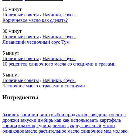
15 минут
Полезные советы
/
Начинки, соусы
Коричневое масло как сделать?
30 минут
Полезные советы
/
Начинки, соусы
Ливанский чесночный соус Тум
5 минут
Полезные советы
/
Начинки, соусы
10 рецептов сливочного масла со специями и травами
5 минут
Полезные советы
/
Начинки, соусы
Чесночное масло с травами и специями
Ингредиенты
базилик
ванилин
вино
выбор продуктов
говядина
горчица
дрожжи
закуски
имбирь
как
как использовать
картофель
корица
крахмал
курица
лимон
лук
лук зеленый
масло
оливковое
масло растительное
масло сливочное
мед
молоко