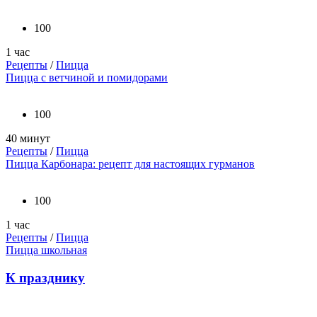
100
1 час
Рецепты
/
Пицца
Пицца с ветчиной и помидорами
100
40 минут
Рецепты
/
Пицца
Пицца Карбонара: рецепт для настоящих гурманов
100
1 час
Рецепты
/
Пицца
Пицца школьная
К празднику