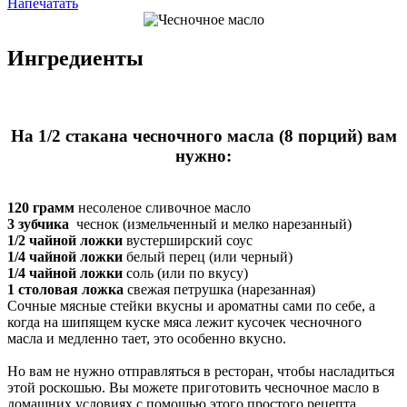
Напечатать
Ингредиенты
На 1/2 стакана чесночного масла (8 порций) вам
нужно:
120 грамм
несоленое сливочное масло
3 зубчика
чеснок (измельченный и мелко нарезанный)
1/2 чайной ложки
вустерширский соус
1/4 чайной ложки
белый перец (или черный)
1/4 чайной ложки
соль (или по вкусу)
1 столовая ложка
свежая петрушка (нарезанная)
Сочные мясные стейки вкусны и ароматны сами по себе, а
когда на шипящем куске мяса лежит кусочек чесночного
масла и медленно тает, это особенно вкусно.
Но вам не нужно отправляться в ресторан, чтобы насладиться
этой роскошью. Вы можете приготовить чесночное масло в
домашних условиях с помощью этого простого рецепта,