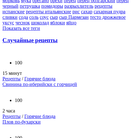
морковь
мука
орегано
орехи
перец
перец болгарский
перец
черный
петрушка
помидоры
разрыхлитель
рецепты
испанские
рецепты итальянские
рис
сахар
сахарная пудра
сливки
сода
соль
соус
сыр
сыр Пармезан
тесто дрожжевое
уксус
чеснок
шоколад
яблоки
яйцо
Показать все теги
Случайные рецепты
100
15 минут
Рецепты
/
Горячие блюда
Свинина по-иберийски с горчицей
100
2 часа
Рецепты
/
Горячие блюда
Плов по-бухарски
100