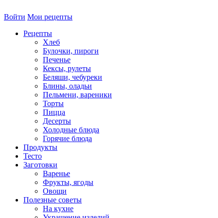
Войти
Мои рецепты
Рецепты
Хлеб
Булочки, пироги
Печенье
Кексы, рулеты
Беляши, чебуреки
Блины, оладьи
Пельмени, вареники
Торты
Пицца
Десерты
Холодные блюда
Горячие блюда
Продукты
Тесто
Заготовки
Варенье
Фрукты, ягоды
Овощи
Полезные советы
На кухне
Украшение изделий