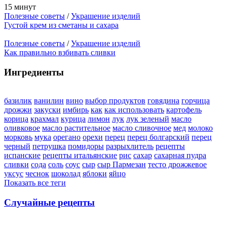
15 минут
Полезные советы
/
Украшение изделий
Густой крем из сметаны и сахара
Полезные советы
/
Украшение изделий
Как правильно взбивать сливки
Ингредиенты
базилик
ванилин
вино
выбор продуктов
говядина
горчица
дрожжи
закуски
имбирь
как
как использовать
картофель
корица
крахмал
курица
лимон
лук
лук зеленый
масло
оливковое
масло растительное
масло сливочное
мед
молоко
морковь
мука
орегано
орехи
перец
перец болгарский
перец
черный
петрушка
помидоры
разрыхлитель
рецепты
испанские
рецепты итальянские
рис
сахар
сахарная пудра
сливки
сода
соль
соус
сыр
сыр Пармезан
тесто дрожжевое
уксус
чеснок
шоколад
яблоки
яйцо
Показать все теги
Случайные рецепты