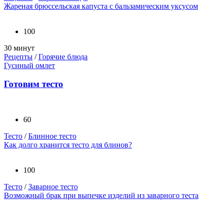
Жареная брюссельская капуста с бальзамическим уксусом
100
30 минут
Рецепты
/
Горячие блюда
Гусиный омлет
Готовим тесто
60
Тесто
/
Блинное тесто
Как долго хранится тесто для блинов?
100
Тесто
/
Заварное тесто
Возможный брак при выпечке изделий из заварного теста