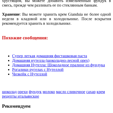
хрустящим, вы можете добавить измельченный фундук в
смесь, прежде чем разливать ее по стеклянным банкам.
Хранение
: Вы можете хранить крем Gianduia не более одной
недели в кладовой или в холодильнике. После вскрытия
рекомендуется хранить в холодильнике.
Похожие сообщения:
Супер легкая домашняя фисташковая паста
Домашняя нутелла (шоколадно-лесной орех)
Домашняя Нутелла: Шоколадное пралине из фундука
Рогалики ругелах с Нутеллой
Чизкейк с Нутеллой
шоколад
орехи
фундук
молоко
масло сливочное
сахар
крем
рецепты итальянские
Рекомендуем