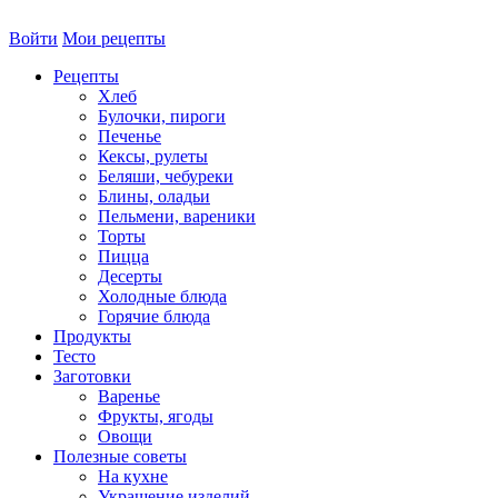
Войти
Мои рецепты
Рецепты
Хлеб
Булочки, пироги
Печенье
Кексы, рулеты
Беляши, чебуреки
Блины, оладьи
Пельмени, вареники
Торты
Пицца
Десерты
Холодные блюда
Горячие блюда
Продукты
Тесто
Заготовки
Варенье
Фрукты, ягоды
Овощи
Полезные советы
На кухне
Украшение изделий