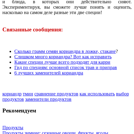
и блюда, в которых они действительно сияют.
Экспериментируя, вы сможете лучше понять и оценить,
насколько на самом деле разные эти две специи!
Связанные сообщения:
Сколько грамм семян кориандра в ложке, стакане
?
Слишком много кориандра? Вот как исправить
Какие специи лучше всего подходят для карри
Гид по специям: основной список трав и приправ
6 лучших заменителей кориандра
кориандр
тмин
сравнение продуктов
как использовать
выбор
продуктов
заменители продуктов
Рекомендуем
Продукты
Продукты зимние: сезонные овощи, фрукты, ягоды