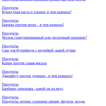
Продукты
Кунжутная паста и тахини: в чем разница?
Продукты
Брюква против репы – в чем разница?
Продукты
Чеснок гранулированный или чесночный порошок?
Продукты
Сыр для бутерброда с индейкой, какой лучше
Продукты
Карри против гарам масала
Продукты
Джекфрут против дуриана - в чем разница?
Продукты
Барбарис приправа - какой он на вкус
Продукты
Продукты летние: сезонные овощи, фрукты, ягоды