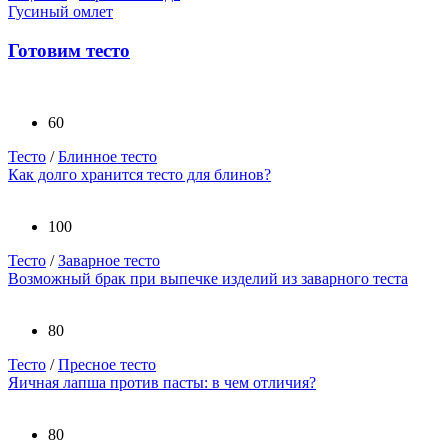
Гусиный омлет
Готовим тесто
60
Тесто
/
Блинное тесто
Как долго хранится тесто для блинов?
100
Тесто
/
Заварное тесто
Возможный брак при выпечке изделий из заварного теста
80
Тесто
/
Пресное тесто
Яичная лапша против пасты: в чем отличия?
80