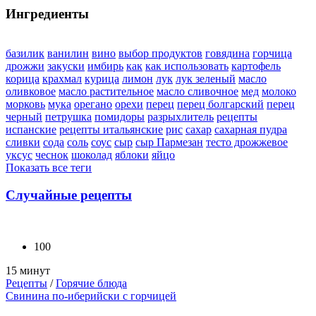
Ингредиенты
базилик
ванилин
вино
выбор продуктов
говядина
горчица
дрожжи
закуски
имбирь
как
как использовать
картофель
корица
крахмал
курица
лимон
лук
лук зеленый
масло
оливковое
масло растительное
масло сливочное
мед
молоко
морковь
мука
орегано
орехи
перец
перец болгарский
перец
черный
петрушка
помидоры
разрыхлитель
рецепты
испанские
рецепты итальянские
рис
сахар
сахарная пудра
сливки
сода
соль
соус
сыр
сыр Пармезан
тесто дрожжевое
уксус
чеснок
шоколад
яблоки
яйцо
Показать все теги
Случайные рецепты
100
15 минут
Рецепты
/
Горячие блюда
Свинина по-иберийски с горчицей