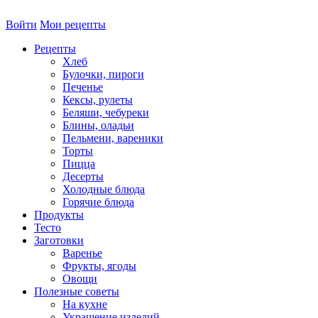
Войти
Мои рецепты
Рецепты
Хлеб
Булочки, пироги
Печенье
Кексы, рулеты
Беляши, чебуреки
Блины, оладьи
Пельмени, вареники
Торты
Пицца
Десерты
Холодные блюда
Горячие блюда
Продукты
Тесто
Заготовки
Варенье
Фрукты, ягоды
Овощи
Полезные советы
На кухне
Украшение изделий