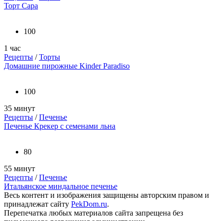
Торт Сара
100
1 час
Рецепты
/
Торты
Домашние пирожные Kinder Paradiso
100
35 минут
Рецепты
/
Печенье
Печенье Крекер с семенами льна
80
55 минут
Рецепты
/
Печенье
Итальянское миндальное печенье
Весь контент и изображения защищены авторским правом и
принадлежат сайту
PekDom.ru
.
Перепечатка любых материалов сайта запрещена без