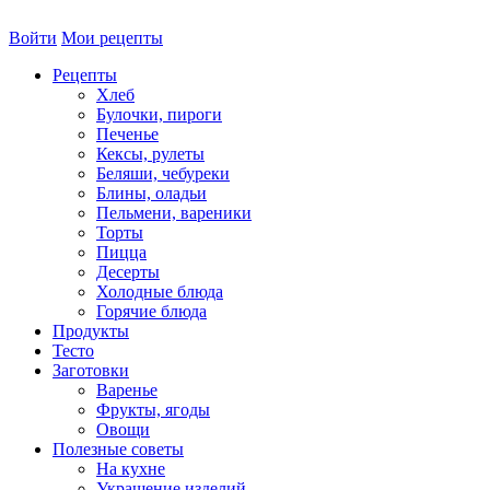
Войти
Мои рецепты
Рецепты
Хлеб
Булочки, пироги
Печенье
Кексы, рулеты
Беляши, чебуреки
Блины, оладьи
Пельмени, вареники
Торты
Пицца
Десерты
Холодные блюда
Горячие блюда
Продукты
Тесто
Заготовки
Варенье
Фрукты, ягоды
Овощи
Полезные советы
На кухне
Украшение изделий