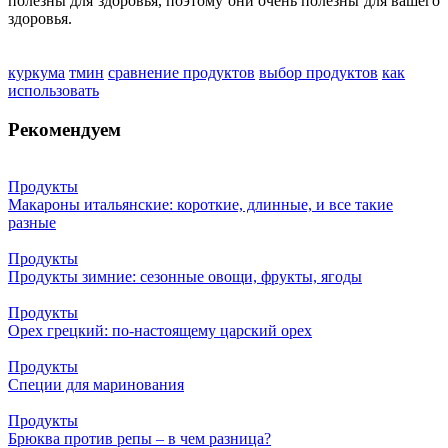
полезны для здоровья, поэтому они очень полезны для вашего
здоровья.
куркума
тмин
сравнение продуктов
выбор продуктов
как
использовать
Рекомендуем
Продукты
Макароны итальянские: короткие, длинные, и все такие
разные
Продукты
Продукты зимние: сезонные овощи, фрукты, ягоды
Продукты
Орех грецкий: по-настоящему царский орех
Продукты
Специи для маринования
Продукты
Брюква против репы – в чем разница?