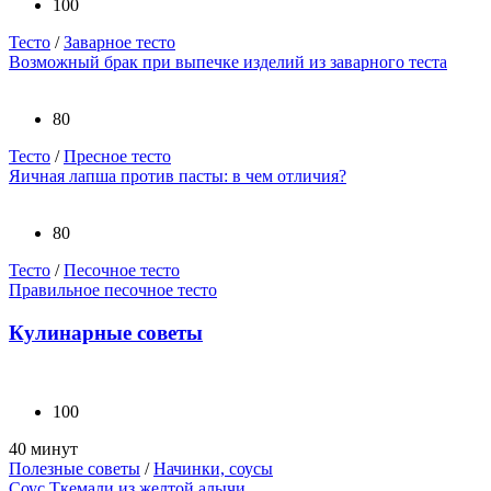
100
Тесто
/
Заварное тесто
Возможный брак при выпечке изделий из заварного теста
80
Тесто
/
Пресное тесто
Яичная лапша против пасты: в чем отличия?
80
Тесто
/
Песочное тесто
Правильное песочное тесто
Кулинарные советы
100
40 минут
Полезные советы
/
Начинки, соусы
Соус Ткемали из желтой алычи