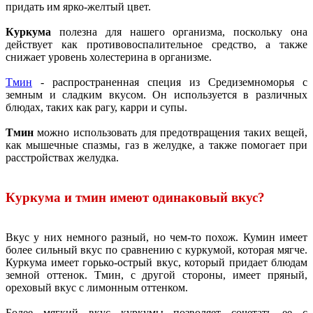
придать им ярко-желтый цвет.
Куркума
полезна для нашего организма, поскольку она
действует как противовоспалительное средство, а также
снижает уровень холестерина в организме.
Тмин
- распространенная специя из Средиземноморья с
земным и сладким вкусом. Он используется в различных
блюдах, таких как рагу, карри и супы.
Тмин
можно использовать для предотвращения таких вещей,
как мышечные спазмы, газ в желудке, а также помогает при
расстройствах желудка.
Куркума и тмин имеют одинаковый вкус?
Вкус у них немного разный, но чем-то похож. Кумин имеет
более сильный вкус по сравнению с куркумой, которая мягче.
Куркума имеет горько-острый вкус, который придает блюдам
земной оттенок. Тмин, с другой стороны, имеет пряный,
ореховый вкус с лимонным оттенком.
Более мягкий вкус куркумы позволяет сочетать ее с