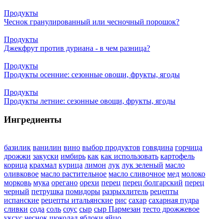
Продукты
Чеснок гранулированный или чесночный порошок?
Продукты
Джекфрут против дуриана - в чем разница?
Продукты
Продукты осенние: сезонные овощи, фрукты, ягоды
Продукты
Продукты летние: сезонные овощи, фрукты, ягоды
Ингредиенты
базилик
ванилин
вино
выбор продуктов
говядина
горчица
дрожжи
закуски
имбирь
как
как использовать
картофель
корица
крахмал
курица
лимон
лук
лук зеленый
масло
оливковое
масло растительное
масло сливочное
мед
молоко
морковь
мука
орегано
орехи
перец
перец болгарский
перец
черный
петрушка
помидоры
разрыхлитель
рецепты
испанские
рецепты итальянские
рис
сахар
сахарная пудра
сливки
сода
соль
соус
сыр
сыр Пармезан
тесто дрожжевое
уксус
чеснок
шоколад
яблоки
яйцо