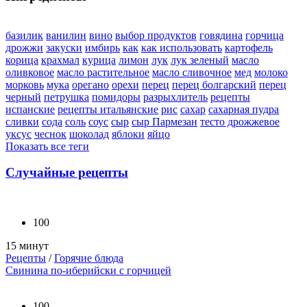
базилик
ванилин
вино
выбор продуктов
говядина
горчица
дрожжи
закуски
имбирь
как
как использовать
картофель
корица
крахмал
курица
лимон
лук
лук зеленый
масло
оливковое
масло растительное
масло сливочное
мед
молоко
морковь
мука
орегано
орехи
перец
перец болгарский
перец
черный
петрушка
помидоры
разрыхлитель
рецепты
испанские
рецепты итальянские
рис
сахар
сахарная пудра
сливки
сода
соль
соус
сыр
сыр Пармезан
тесто дрожжевое
уксус
чеснок
шоколад
яблоки
яйцо
Показать все теги
Случайные рецепты
100
15 минут
Рецепты
/
Горячие блюда
Свинина по-иберийски с горчицей
100