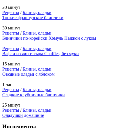
20 минут
Рецепты
/
Блины, оладьи
Тонкие французские блинчики
30 минут
Рецепты
/
Блины, оладьи
Блинчики по-корейски Хэмуль Паджон с луком
Рецепты
/
Блины, оладьи
Вафли из яиц и сыра Chaffles, без муки
15 минут
Рецепты
/
Блины, оладьи
Овсяные оладьи с яблоком
1 час
Рецепты
/
Блины, оладьи
Сладкие клубничные блинчики
25 минут
Рецепты
/
Блины, оладьи
Оладушки домашние
Ингредиенты