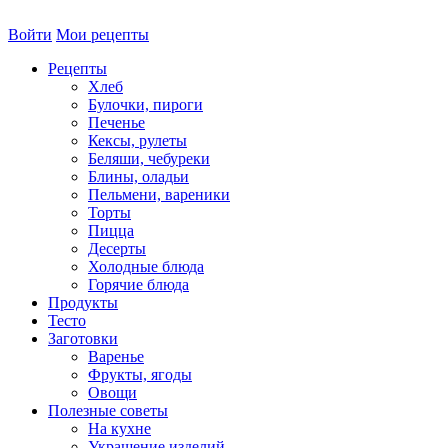
Войти
Мои рецепты
Рецепты
Хлеб
Булочки, пироги
Печенье
Кексы, рулеты
Беляши, чебуреки
Блины, оладьи
Пельмени, вареники
Торты
Пицца
Десерты
Холодные блюда
Горячие блюда
Продукты
Тесто
Заготовки
Варенье
Фрукты, ягоды
Овощи
Полезные советы
На кухне
Украшение изделий