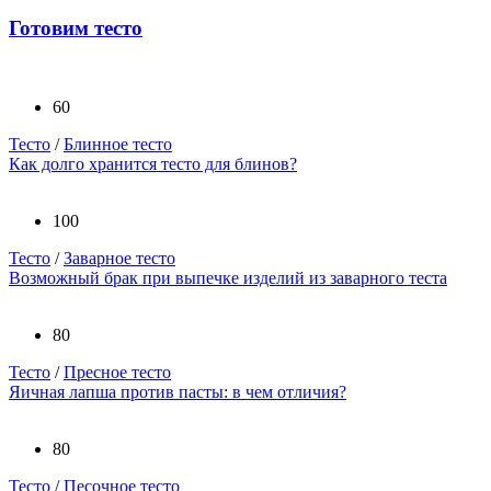
Готовим тесто
60
Тесто
/
Блинное тесто
Как долго хранится тесто для блинов?
100
Тесто
/
Заварное тесто
Возможный брак при выпечке изделий из заварного теста
80
Тесто
/
Пресное тесто
Яичная лапша против пасты: в чем отличия?
80
Тесто
/
Песочное тесто