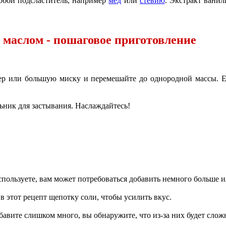
бой подсластитель, например
мед
или
стевию
. Экстракт вани
маслом - пошаговое приготовление
дер или большую миску и перемешайте до однородной массы. 
ьник для застывания. Наслаждайтесь!
спользуете, вам может потребоваться добавить немного больше и
 в этот рецепт щепотку соли, чтобы усилить вкус.
авите слишком много, вы обнаружите, что из-за них будет слож