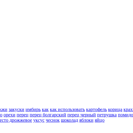
жжи
закуски
имбирь
как
как использовать
картофель
корица
крах
но
орехи
перец
перец болгарский
перец черный
петрушка
помид
есто дрожжевое
уксус
чеснок
шоколад
яблоки
яйцо