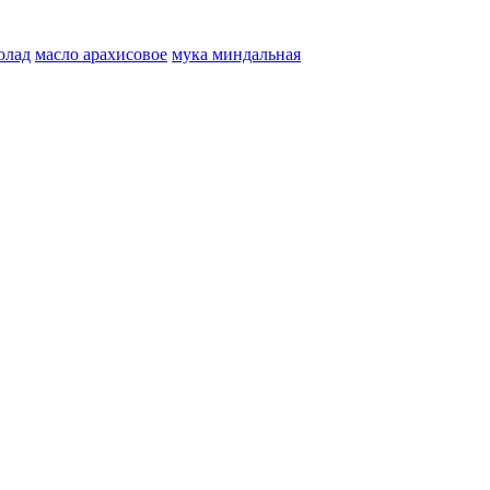
олад
масло арахисовое
мука миндальная