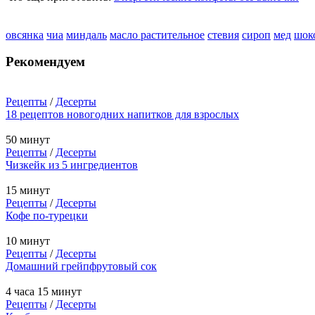
овсянка
чиа
миндаль
масло растительное
стевия
сироп
мед
шок
Рекомендуем
Рецепты
/
Десерты
18 рецептов новогодних напитков для взрослых
50 минут
Рецепты
/
Десерты
Чизкейк из 5 ингредиентов
15 минут
Рецепты
/
Десерты
Кофе по-турецки
10 минут
Рецепты
/
Десерты
Домашний грейпфрутовый сок
4 часа 15 минут
Рецепты
/
Десерты