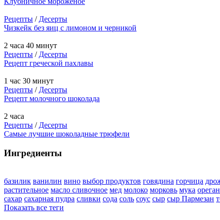
Клубничное мороженое
Рецепты
/
Десерты
Чизкейк без яиц с лимоном и черникой
2 часа 40 минут
Рецепты
/
Десерты
Рецепт греческой пахлавы
1 час 30 минут
Рецепты
/
Десерты
Рецепт молочного шоколада
2 часа
Рецепты
/
Десерты
Самые лучшие шоколадные трюфели
Ингредиенты
базилик
ванилин
вино
выбор продуктов
говядина
горчица
дро
растительное
масло сливочное
мед
молоко
морковь
мука
орега
сахар
сахарная пудра
сливки
сода
соль
соус
сыр
сыр Пармезан
т
Показать все теги