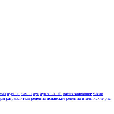
мал
курица
лимон
лук
лук зеленый
масло оливковое
масло
оры
разрыхлитель
рецепты испанские
рецепты итальянские
рис