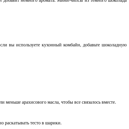
ли добавит немного аромата. Мини-чипсы из темного шоколада
Если вы используете кухонный комбайн, добавьте шоколадную
ли меньше арахисового масла, чтобы все связалось вместе.
но раскатывать тесто в шарики.