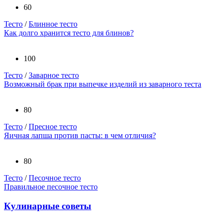
60
Тесто
/
Блинное тесто
Как долго хранится тесто для блинов?
100
Тесто
/
Заварное тесто
Возможный брак при выпечке изделий из заварного теста
80
Тесто
/
Пресное тесто
Яичная лапша против пасты: в чем отличия?
80
Тесто
/
Песочное тесто
Правильное песочное тесто
Кулинарные советы