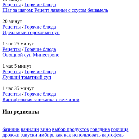
Рецепты
/
Горячие блюда
Шаг за шагом: Рецепт лазаньи с соусом бешамель
20 минут
Рецепты
/
Горячие блюда
Идеальный гороховый суп
1 час 25 минут
Рецепты
/
Горячие блюда
Овощной суп Минестроне
1 час 5 минут
Рецепты
/
Горячие блюда
Лучший томатный суп
1 час 35 минут
Рецепты
/
Горячие блюда
Картофельная запеканка с ветчиной
Ингредиенты
базилик
ванилин
вино
выбор продуктов
говядина
горчица
дрожжи
закуски
имбирь
как
как использовать
картофель