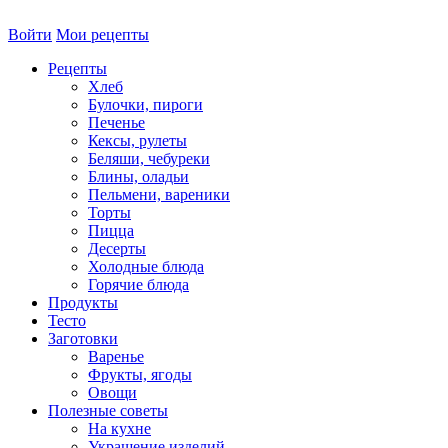
Войти
Мои рецепты
Рецепты
Хлеб
Булочки, пироги
Печенье
Кексы, рулеты
Беляши, чебуреки
Блины, оладьи
Пельмени, вареники
Торты
Пицца
Десерты
Холодные блюда
Горячие блюда
Продукты
Тесто
Заготовки
Варенье
Фрукты, ягоды
Овощи
Полезные советы
На кухне
Украшение изделий