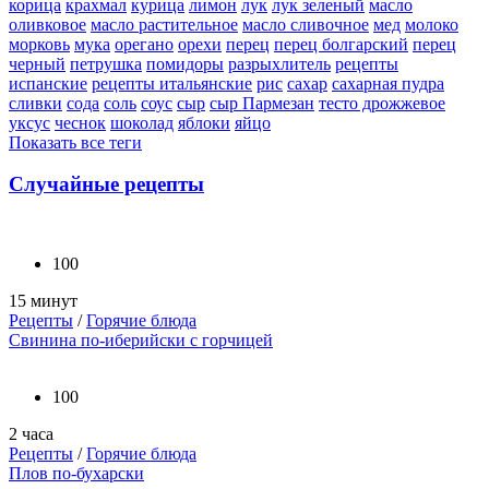
корица
крахмал
курица
лимон
лук
лук зеленый
масло
оливковое
масло растительное
масло сливочное
мед
молоко
морковь
мука
орегано
орехи
перец
перец болгарский
перец
черный
петрушка
помидоры
разрыхлитель
рецепты
испанские
рецепты итальянские
рис
сахар
сахарная пудра
сливки
сода
соль
соус
сыр
сыр Пармезан
тесто дрожжевое
уксус
чеснок
шоколад
яблоки
яйцо
Показать все теги
Случайные рецепты
100
15 минут
Рецепты
/
Горячие блюда
Свинина по-иберийски с горчицей
100
2 часа
Рецепты
/
Горячие блюда
Плов по-бухарски