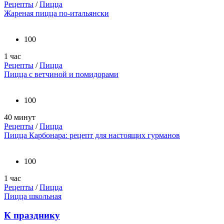
Рецепты
/
Пицца
Жареная пицца по-итальянски
100
1 час
Рецепты
/
Пицца
Пицца с ветчиной и помидорами
100
40 минут
Рецепты
/
Пицца
Пицца Карбонара: рецепт для настоящих гурманов
100
1 час
Рецепты
/
Пицца
Пицца школьная
К празднику