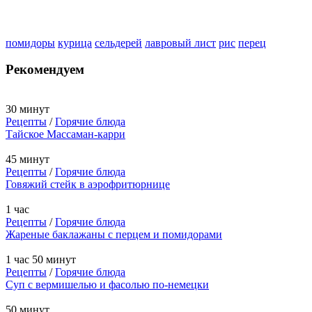
помидоры
курица
сельдерей
лавровый лист
рис
перец
Рекомендуем
30 минут
Рецепты
/
Горячие блюда
Тайское Массаман-карри
45 минут
Рецепты
/
Горячие блюда
Говяжий стейк в аэрофритюрнице
1 час
Рецепты
/
Горячие блюда
Жареные баклажаны с перцем и помидорами
1 час 50 минут
Рецепты
/
Горячие блюда
Суп с вермишелью и фасолью по-немецки
50 минут