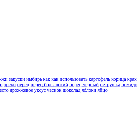
жжи
закуски
имбирь
как
как использовать
картофель
корица
крах
но
орехи
перец
перец болгарский
перец черный
петрушка
помид
есто дрожжевое
уксус
чеснок
шоколад
яблоки
яйцо