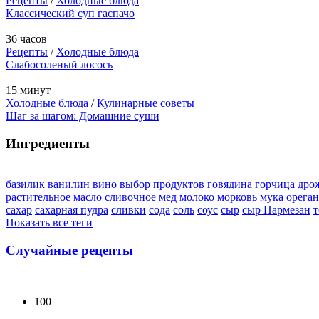
Рецепты
/
Холодные блюда
Классический суп гаспачо
36 часов
Рецепты
/
Холодные блюда
Слабосоленый лосось
15 минут
Холодные блюда
/
Кулинарные советы
Шаг за шагом: Домашние суши
Ингредиенты
базилик
ванилин
вино
выбор продуктов
говядина
горчица
дро
растительное
масло сливочное
мед
молоко
морковь
мука
орега
сахар
сахарная пудра
сливки
сода
соль
соус
сыр
сыр Пармезан
т
Показать все теги
Случайные рецепты
100