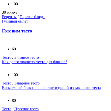
100
30 минут
Рецепты
/
Горячие блюда
Гусиный омлет
Готовим тесто
60
Тесто
/
Блинное тесто
Как долго хранится тесто для блинов?
100
Тесто
/
Заварное тесто
Возможный брак при выпечке изделий из заварного теста
80
Тесто
/
Пресное тесто