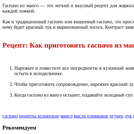
Гаспачо из манго — это легкий и вкусный рецепт для жарких
каждой ложкой.
Как и традиционный гаспачо или вишневый гаспачо, это прост
нему будет красный лук и маринованный лосось. Контраст зам
Рецепт: Как приготовить гаспачо из ма
Нарежьте и поместите все ингредиенты в кухонный комб
остыть в холодильнике.
Чтобы приготовить сопровождение, нарежьте красный лук,
Когда гаспачо из манго остынет, подавайте холодный суп
гаспачо
рецепты испанские
манго
масло оливковое
огурец
лук
Рекомендуем