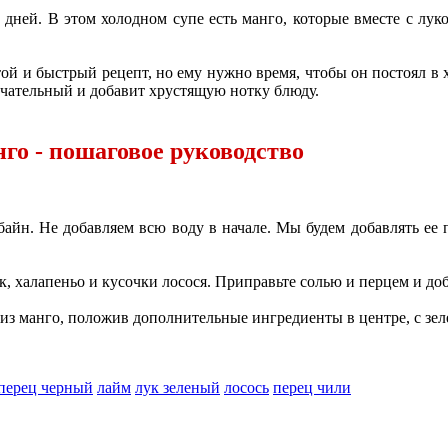
 дней. В этом холодном супе есть манго, которые вместе с л
ой и быстрый рецепт, но ему нужно время, чтобы он постоял в х
ечательный и добавит хрустящую нотку блюду.
нго - пошаговое руководство
айн. Не добавляем всю воду в начале. Мы будем добавлять ее 
 халапеньо и кусочки лосося. Приправьте солью и перцем и доб
 из манго, положив дополнительные ингредиенты в центре, с зе
перец черный
лайм
лук зеленый
лосось
перец чили