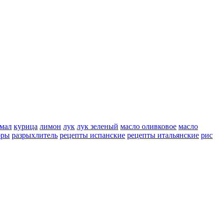
мал
курица
лимон
лук
лук зеленый
масло оливковое
масло
оры
разрыхлитель
рецепты испанские
рецепты итальянские
рис