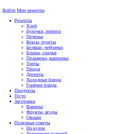
Войти
Мои рецепты
Рецепты
Хлеб
Булочки, пироги
Печенье
Кексы, рулеты
Беляши, чебуреки
Блины, оладьи
Пельмени, вареники
Торты
Пицца
Десерты
Холодные блюда
Горячие блюда
Продукты
Тесто
Заготовки
Варенье
Фрукты, ягоды
Овощи
Полезные советы
На кухне
Украшение изделий