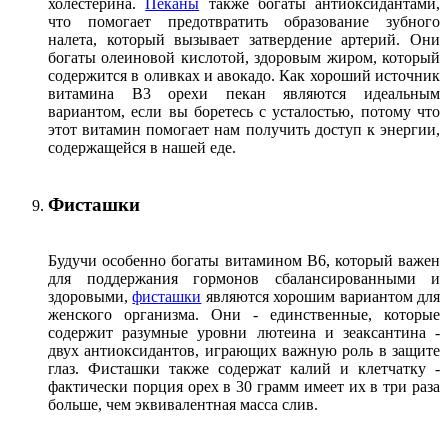
холестерина.
Пеканы
также богаты антиоксидантами,
что помогает предотвратить образование зубного
налета, который вызывает затвердение артерий. Они
богаты олеиновой кислотой, здоровым жиром, который
содержится в оливках и авокадо. Как хороший источник
витамина B3 орехи пекан являются идеальным
вариантом, если вы боретесь с усталостью, потому что
этот витамин помогает нам получить доступ к энергии,
содержащейся в нашей еде.
Фисташки
Будучи особенно богаты витамином B6, который важен
для поддержания гормонов сбалансированными и
здоровыми,
фисташки
являются хорошим вариантом для
женского организма. Они - единственные, которые
содержит разумные уровни лютеина и зеаксантина -
двух антиоксидантов, играющих важную роль в защите
глаз. Фисташки также содержат калий и клетчатку -
фактически порция орех в 30 грамм имеет их в три раза
больше, чем эквивалентная масса слив.