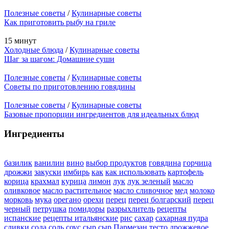
Полезные советы
/
Кулинарные советы
Как приготовить рыбу на гриле
15 минут
Холодные блюда
/
Кулинарные советы
Шаг за шагом: Домашние суши
Полезные советы
/
Кулинарные советы
Советы по приготовлению говядины
Полезные советы
/
Кулинарные советы
Базовые пропорции ингредиентов для идеальных блюд
Ингредиенты
базилик
ванилин
вино
выбор продуктов
говядина
горчица
дрожжи
закуски
имбирь
как
как использовать
картофель
корица
крахмал
курица
лимон
лук
лук зеленый
масло
оливковое
масло растительное
масло сливочное
мед
молоко
морковь
мука
орегано
орехи
перец
перец болгарский
перец
черный
петрушка
помидоры
разрыхлитель
рецепты
испанские
рецепты итальянские
рис
сахар
сахарная пудра
сливки
сода
соль
соус
сыр
сыр Пармезан
тесто дрожжевое