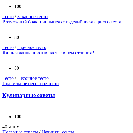
100
Тесто
/
Заварное тесто
Возможный брак при выпечке изделий из заварного теста
80
Тесто
/
Пресное тесто
Яичная лапша против пасты: в чем отличия?
80
Тесто
/
Песочное тесто
Правильное песочное тесто
Кулинарные советы
100
40 минут
Полезные советы
/
Начинки, соусы