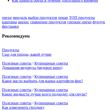
Как хранить орехи в течение длительного времени
орехи
миндаль
выбор продуктов
пекан
ТОП продукты
каштаны
арахис
сравнение продуктов
грецкие орехи
фундук
фисташки
Рекомендуем
Продукты
Сыр для пиццы, какой лучше
Полезные советы
/
Кулинарные советы
Домашняя медовуха (медовое вино)
Полезные советы
/
Кулинарные советы
Какое масло выбрать для жарки картофеля фри?
Полезные советы
/
Кулинарные советы
Какие жидкости лучше всего подходит для смузи?
Полезные советы
/
Кулинарные советы
Как измельчить гвоздику