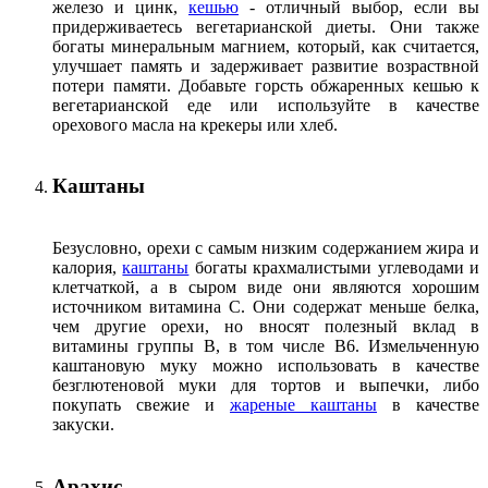
железо и цинк,
кешью
- отличный выбор, если вы
придерживаетесь вегетарианской диеты. Они также
богаты минеральным магнием, который, как считается,
улучшает память и задерживает развитие возраствной
потери памяти. Добавьте горсть обжаренных кешью к
вегетарианской еде или используйте в качестве
орехового масла на крекеры или хлеб.
Каштаны
Безусловно, орехи с самым низким содержанием жира и
калория,
каштаны
богаты крахмалистыми углеводами и
клетчаткой, а в сыром виде они являются хорошим
источником витамина С. Они содержат меньше белка,
чем другие орехи, но вносят полезный вклад в
витамины группы В, в том числе B6. Измельченную
каштановую муку можно использовать в качестве
безглютеновой муки для тортов и выпечки, либо
покупать свежие и
жареные каштаны
в качестве
закуски.
Арахис