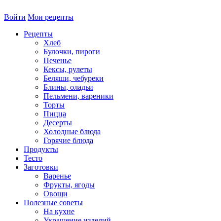
Войти
Мои рецепты
Рецепты
Хлеб
Булочки, пироги
Печенье
Кексы, рулеты
Беляши, чебуреки
Блины, оладьи
Пельмени, вареники
Торты
Пицца
Десерты
Холодные блюда
Горячие блюда
Продукты
Тесто
Заготовки
Варенье
Фрукты, ягоды
Овощи
Полезные советы
На кухне
Украшение изделий