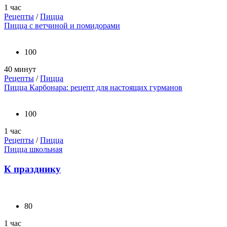
1 час
Рецепты
/
Пицца
Пицца с ветчиной и помидорами
100
40 минут
Рецепты
/
Пицца
Пицца Карбонара: рецепт для настоящих гурманов
100
1 час
Рецепты
/
Пицца
Пицца школьная
К празднику
80
1 час