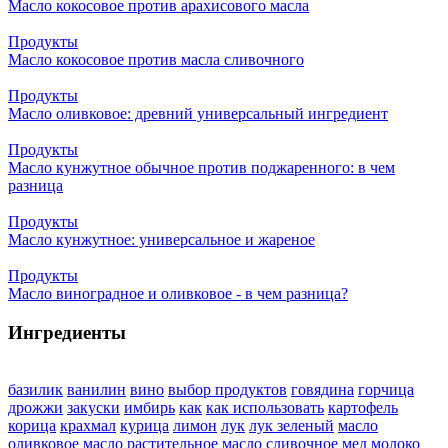
Масло кокосовое против арахисового масла
Продукты
Масло кокосовое против масла сливочного
Продукты
Масло оливковое: древний универсальный ингредиент
Продукты
Масло кунжутное обычное против поджаренного: в чем
разница
Продукты
Масло кунжутное: универсальное и жареное
Продукты
Масло виноградное и оливковое - в чем разница?
Ингредиенты
базилик
ванилин
вино
выбор продуктов
говядина
горчица
дрожжи
закуски
имбирь
как
как использовать
картофель
корица
крахмал
курица
лимон
лук
лук зеленый
масло
оливковое
масло растительное
масло сливочное
мед
молоко