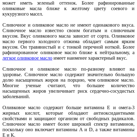
может иметь зеленый оттенок. Более рафинированные
оливковые масла ближе к желтому цвету соевого и
кукурузного масел.
Сливочное и оливковое масло не имеют одинакового вкуса.
Сливочное масло известно своим богатым и сливочным
вкусом. Вкус оливкового масла зависит от сорта. Оливковое
масло первого холодного отжима обладает самым ярким
вкусом. Он травянистый и с тонкой перечной ноткой. Более
рафинированное оливковое масло ближе к нейтральному, а
легкое оливковое масло
имеет наименее характерный вкус.
Сливочное и оливковое масло по-разному влияют на
здоровье. Сливочное масло содержит значительно большую
долю насыщенных жиров на порцию, чем оливковое масло.
Многие ученые считают, что большее количество
насыщенных жиров увеличивает риск сердечно-сосудистых
заболеваний.
Оливковое масло содержит больше витамина Е и омега-3
жирных кислот, которые обладают антиоксидантными
свойствами и защищают организм от свободных радикалов.
Сливочное масло имеет более широкий спектр витаминов,
поскольку оно включает витамины А и D, а также витамины
Е и К.