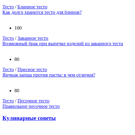
Тесто
/
Блинное тесто
Как долго хранится тесто для блинов?
100
Тесто
/
Заварное тесто
Возможный брак при выпечке изделий из заварного теста
80
Тесто
/
Пресное тесто
Яичная лапша против пасты: в чем отличия?
80
Тесто
/
Песочное тесто
Правильное песочное тесто
Кулинарные советы