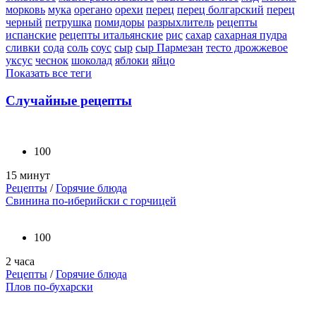
морковь
мука
орегано
орехи
перец
перец болгарский
перец
черный
петрушка
помидоры
разрыхлитель
рецепты
испанские
рецепты итальянские
рис
сахар
сахарная пудра
сливки
сода
соль
соус
сыр
сыр Пармезан
тесто дрожжевое
уксус
чеснок
шоколад
яблоки
яйцо
Показать все теги
Случайные рецепты
100
15 минут
Рецепты
/
Горячие блюда
Свинина по-иберийски с горчицей
100
2 часа
Рецепты
/
Горячие блюда
Плов по-бухарски