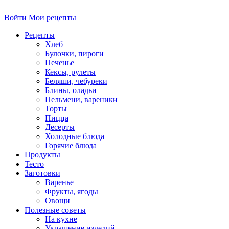
Войти
Мои рецепты
Рецепты
Хлеб
Булочки, пироги
Печенье
Кексы, рулеты
Беляши, чебуреки
Блины, оладьи
Пельмени, вареники
Торты
Пицца
Десерты
Холодные блюда
Горячие блюда
Продукты
Тесто
Заготовки
Варенье
Фрукты, ягоды
Овощи
Полезные советы
На кухне
Украшение изделий