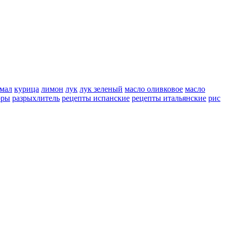
мал
курица
лимон
лук
лук зеленый
масло оливковое
масло
оры
разрыхлитель
рецепты испанские
рецепты итальянские
рис