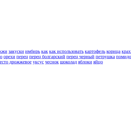
жжи
закуски
имбирь
как
как использовать
картофель
корица
крах
но
орехи
перец
перец болгарский
перец черный
петрушка
помид
есто дрожжевое
уксус
чеснок
шоколад
яблоки
яйцо