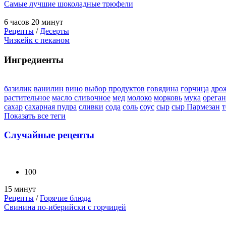
Самые лучшие шоколадные трюфели
6 часов 20 минут
Рецепты
/
Десерты
Чизкейк с пеканом
Ингредиенты
базилик
ванилин
вино
выбор продуктов
говядина
горчица
дро
растительное
масло сливочное
мед
молоко
морковь
мука
орега
сахар
сахарная пудра
сливки
сода
соль
соус
сыр
сыр Пармезан
т
Показать все теги
Случайные рецепты
100
15 минут
Рецепты
/
Горячие блюда
Свинина по-иберийски с горчицей