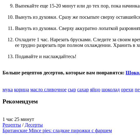
Выпекайте еще 15-20 минут или до тех пор, пока начинка 
Вынуть из духовки. Сразу же посыпьте сверху оставшейся
Вынуть из духовки. Сверху аккуратно лопаткой разровня
Охладите 1 час. Нарезать брусками. Следите за своим врем
ее трудно разрезать при полном охлаждении. Хранить в 
Подавайте и наслаждайтесь!
Больше рецептов десертов, которые вам понравятся:
Шокол
мука
корица
масло сливочное
сыр
сахар
яйцо
шоколад
орехи
пе
Рекомендуем
1 час 25 минут
Рецепты
/
Десерты
Британские Mince pies: сладкие пирожки с фаршем