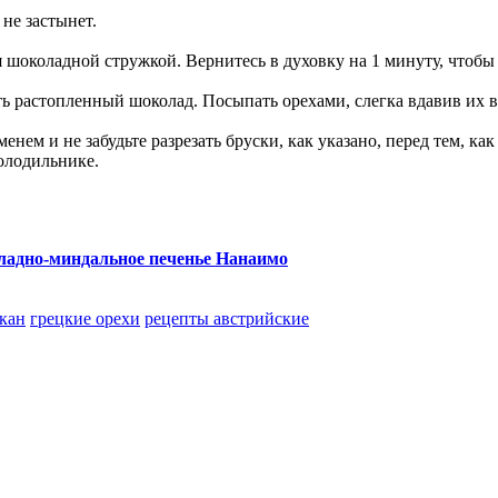
не застынет.
 шоколадной стружкой. Вернитесь в духовку на 1 минуту, чтобы
ть растопленный шоколад. Посыпать орехами, слегка вдавив их в
енем и не забудьте разрезать бруски, как указано, перед тем, ка
холодильнике.
адно-миндальное печенье Нанаимо
кан
грецкие орехи
рецепты австрийские