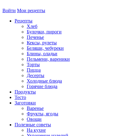
Войти
Мои рецепты
Рецепты
Хлеб
Булочки, пироги
Печенье
Кексы, рулеты
Беляши, чебуреки
Блины, оладьи
Пельмени, вареники
Торты
Пицца
Десерты
Холодные блюда
Горячие блюда
Продукты
Тесто
Заготовки
Варенье
Фрукты, ягоды
Овощи
Полезные советы
На кухне
Украшение изделий