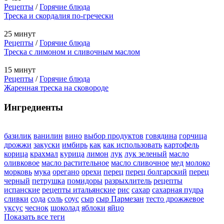
Рецепты
/
Горячие блюда
Треска и скордалия по-гречески
25 минут
Рецепты
/
Горячие блюда
Треска с лимоном и сливочным маслом
15 минут
Рецепты
/
Горячие блюда
Жаренная треска на сковороде
Ингредиенты
базилик
ванилин
вино
выбор продуктов
говядина
горчица
дрожжи
закуски
имбирь
как
как использовать
картофель
корица
крахмал
курица
лимон
лук
лук зеленый
масло
оливковое
масло растительное
масло сливочное
мед
молоко
морковь
мука
орегано
орехи
перец
перец болгарский
перец
черный
петрушка
помидоры
разрыхлитель
рецепты
испанские
рецепты итальянские
рис
сахар
сахарная пудра
сливки
сода
соль
соус
сыр
сыр Пармезан
тесто дрожжевое
уксус
чеснок
шоколад
яблоки
яйцо
Показать все теги