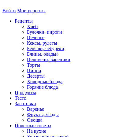
Войти
Мои рецепты
Рецепты
Хлеб
Булочки, пироги
Печенье
Кексы, рулеты
Беляши, чебуреки
Блины, оладьи
Пельмени, вареники
Торты
Пицца
Десерты
Холодные блюда
Горячие блюда
Продукты
Тесто
Заготовки
Варенье
Фрукты, ягоды
Овощи
Полезные советы
На кухне
Украшение изделий