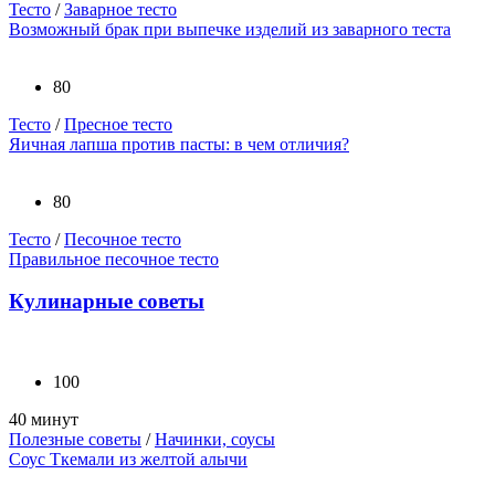
Тесто
/
Заварное тесто
Возможный брак при выпечке изделий из заварного теста
80
Тесто
/
Пресное тесто
Яичная лапша против пасты: в чем отличия?
80
Тесто
/
Песочное тесто
Правильное песочное тесто
Кулинарные советы
100
40 минут
Полезные советы
/
Начинки, соусы
Соус Ткемали из желтой алычи