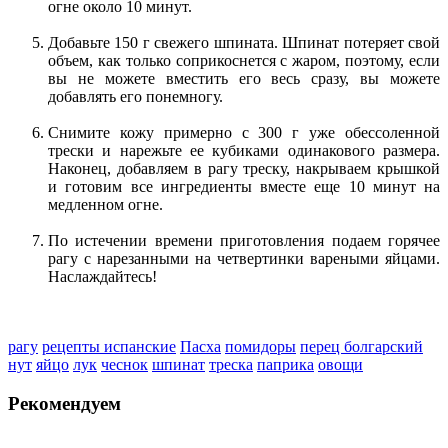
огне около 10 минут.
Добавьте 150 г свежего шпината. Шпинат потеряет свой
объем, как только соприкоснется с жаром, поэтому, если
вы не можете вместить его весь сразу, вы можете
добавлять его понемногу.
Снимите кожу примерно с 300 г уже обессоленной
трески и нарежьте ее кубиками одинакового размера.
Наконец, добавляем в рагу треску, накрываем крышкой
и готовим все ингредиенты вместе еще 10 минут на
медленном огне.
По истечении времени приготовления подаем горячее
рагу с нарезанными на четвертинки вареными яйцами.
Наслаждайтесь!
рагу
рецепты испанские
Пасха
помидоры
перец болгарский
нут
яйцо
лук
чеснок
шпинат
треска
паприка
овощи
Рекомендуем