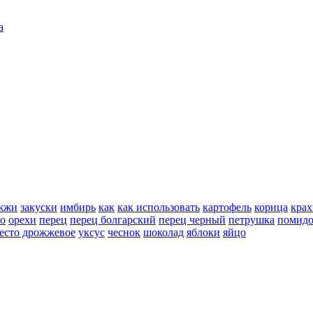
а
жжи
закуски
имбирь
как
как использовать
картофель
корица
крах
но
орехи
перец
перец болгарский
перец черный
петрушка
помид
есто дрожжевое
уксус
чеснок
шоколад
яблоки
яйцо