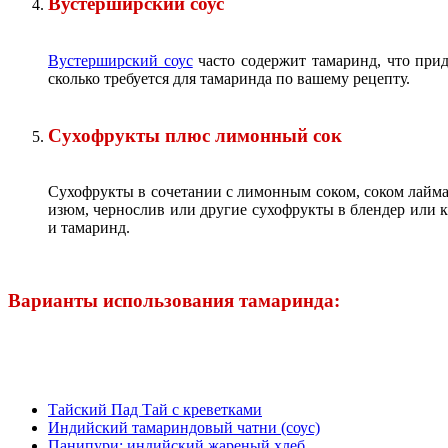
Вустерширский соус
Вустерширский соус
часто содержит тамаринд, что прид
сколько требуется для тамаринда по вашему рецепту.
Сухофрукты плюс лимонный сок
Сухофрукты в сочетании с лимонным соком, соком лайма
изюм, чернослив или другие сухофрукты в блендер или к
и тамаринд.
Варианты использования тамаринда:
Тайский Пад Тай с креветками
Индийский тамариндовый чатни (соус)
Панипури: индийский жареный хлеб