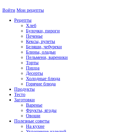
Войти
Мои рецепты
Рецепты
Хлеб
Булочки, пироги
Печенье
Кексы, рулеты
Беляши, чебуреки
Блины, оладьи
Пельмени, вареники
Торты
Пицца
Десерты
Холодные блюда
Горячие блюда
Продукты
Тесто
Заготовки
Варенье
Фрукты, ягоды
Овощи
Полезные советы
На кухне
Украшение изделий