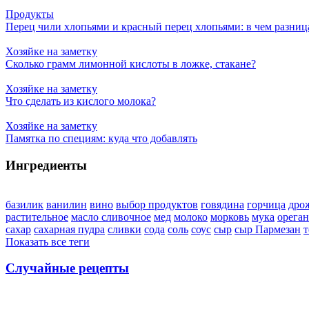
Продукты
Перец чили хлопьями и красный перец хлопьями: в чем разниц
Хозяйке на заметку
Сколько грамм лимонной кислоты в ложке, стакане?
Хозяйке на заметку
Что сделать из кислого молока?
Хозяйке на заметку
Памятка по специям: куда что добавлять
Ингредиенты
базилик
ванилин
вино
выбор продуктов
говядина
горчица
дро
растительное
масло сливочное
мед
молоко
морковь
мука
орега
сахар
сахарная пудра
сливки
сода
соль
соус
сыр
сыр Пармезан
т
Показать все теги
Случайные рецепты