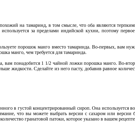
 похожий на тамаринд, в том смысле, что оба являются терпки
используется за пределами индийской кухни, поэтому первое
ользуете порошок манго вместо тамаринда. Во-первых, вам нуж
ошка манго, чем требуется для тамаринда.
, вам понадобится 1 1/2 чайной ложки порошка манго. Во-вторы
льше жидкости. Сделайте из него пасту, добавив равное количес
енного в густой концентрированный сироп. Она используется в
ание, что вы можете выбрать версии с сахаром или версии без
количество гранатовой патоки, которое указано в вашем рецепте