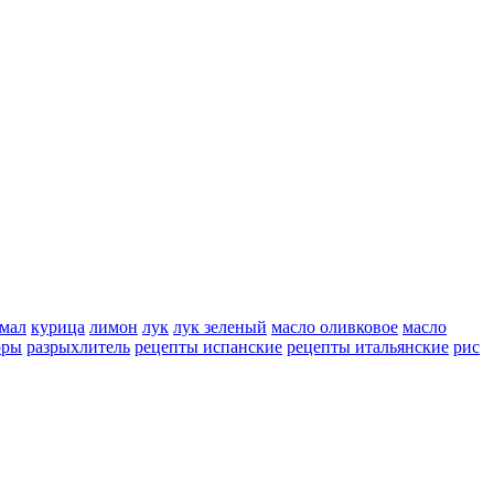
мал
курица
лимон
лук
лук зеленый
масло оливковое
масло
оры
разрыхлитель
рецепты испанские
рецепты итальянские
рис