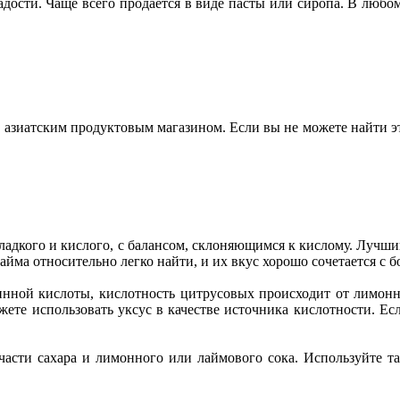
адости. Чаще всего продается в виде пасты или сиропа. В люб
 азиатским продуктовым магазином. Если вы не можете найти эт
ладкого и кислого, с балансом, склоняющимся к кислому. Лучши
йма относительно легко найти, и их вкус хорошо сочетается с 
винной кислоты, кислотность цитрусовых происходит от лимон
жете использовать уксус в качестве источника кислотности. Ес
части сахара и лимонного или лаймового сока. Используйте та