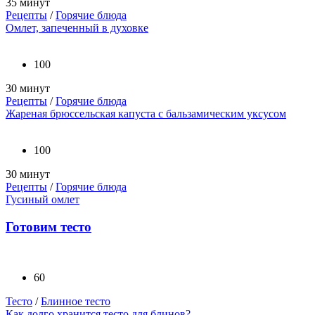
35 минут
Рецепты
/
Горячие блюда
Омлет, запеченный в духовке
100
30 минут
Рецепты
/
Горячие блюда
Жареная брюссельская капуста с бальзамическим уксусом
100
30 минут
Рецепты
/
Горячие блюда
Гусиный омлет
Готовим тесто
60
Тесто
/
Блинное тесто
Как долго хранится тесто для блинов?