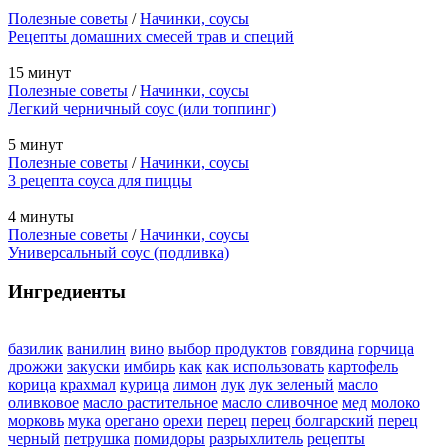
Полезные советы
/
Начинки, соусы
Рецепты домашних смесей трав и специй
15 минут
Полезные советы
/
Начинки, соусы
Легкий черничный соус (или топпинг)
5 минут
Полезные советы
/
Начинки, соусы
3 рецепта соуса для пиццы
4 минуты
Полезные советы
/
Начинки, соусы
Универсальный соус (подливка)
Ингредиенты
базилик
ванилин
вино
выбор продуктов
говядина
горчица
дрожжи
закуски
имбирь
как
как использовать
картофель
корица
крахмал
курица
лимон
лук
лук зеленый
масло
оливковое
масло растительное
масло сливочное
мед
молоко
морковь
мука
орегано
орехи
перец
перец болгарский
перец
черный
петрушка
помидоры
разрыхлитель
рецепты