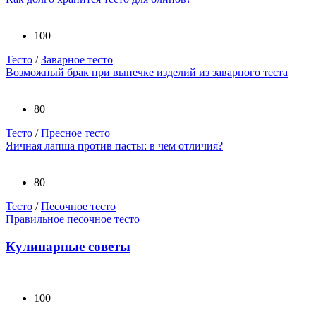
100
Тесто
/
Заварное тесто
Возможный брак при выпечке изделий из заварного теста
80
Тесто
/
Пресное тесто
Яичная лапша против пасты: в чем отличия?
80
Тесто
/
Песочное тесто
Правильное песочное тесто
Кулинарные советы
100