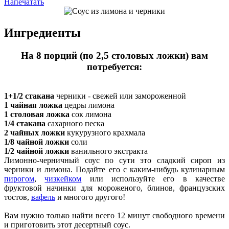
Напечатать
Ингредиенты
На 8 порций (по 2,5 столовых ложки) вам
потребуется:
1+1/2 стакана
черники - свежей или замороженной
1 чайная ложка
цедры лимона
1 столовая ложка
сок лимона
1/4 стакана
сахарного песка
2 чайных ложки
кукурузного крахмала
1/8 чайной ложки
соли
1/2 чайной ложки
ванильного экстракта
Лимонно-черничный соус по сути это сладкий сироп из
черники и лимона. Подайте его с каким-нибудь кулинарным
пирогом
,
чизкейком
или используйте его в качестве
фруктовой начинки для мороженого, блинов, французских
тостов,
вафель
и многого другого!
Вам нужно только найти всего 12 минут свободного времени
и приготовить этот десертный соус.