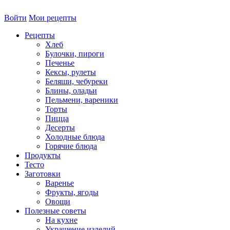
Войти
Мои рецепты
Рецепты
Хлеб
Булочки, пироги
Печенье
Кексы, рулеты
Беляши, чебуреки
Блины, оладьи
Пельмени, вареники
Торты
Пицца
Десерты
Холодные блюда
Горячие блюда
Продукты
Тесто
Заготовки
Варенье
Фрукты, ягоды
Овощи
Полезные советы
На кухне
Украшение изделий