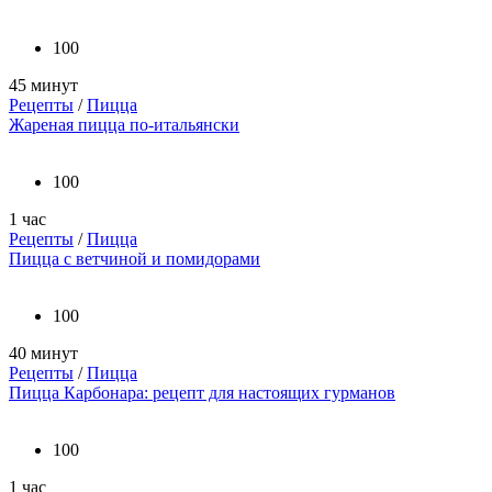
100
45 минут
Рецепты
/
Пицца
Жареная пицца по-итальянски
100
1 час
Рецепты
/
Пицца
Пицца с ветчиной и помидорами
100
40 минут
Рецепты
/
Пицца
Пицца Карбонара: рецепт для настоящих гурманов
100
1 час