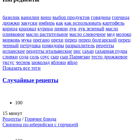
базилик
ванилин
вино
выбор продуктов
говядина
горчица
дрожжи
закуски
имбирь
как
как использовать
картофель
корица
крахмал
курица
лимон
лук
лук зеленый
масло
оливковое
масло растительное
масло сливочное
мед
молоко
морковь
мука
орегано
орехи
перец
перец болгарский
перец
черный
петрушка
помидоры
разрыхлитель
рецепты
испанские
рецепты итальянские
рис
сахар
сахарная пудра
сливки
сода
соль
соус
сыр
сыр Пармезан
тесто дрожжевое
уксус
чеснок
шоколад
яблоки
яйцо
Показать все теги
Случайные рецепты
100
15 минут
Рецепты
/
Горячие блюда
Свинина по-иберийски с горчицей