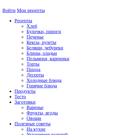
Войти
Мои рецепты
Рецепты
Хлеб
Булочки, пироги
Печенье
Кексы, рулеты
Беляши, чебуреки
Блины, оладьи
Пельмени, вареники
Торты
Пицца
Десерты
Холодные блюда
Горячие блюда
Продукты
Тесто
Заготовки
Варенье
Фрукты, ягоды
Овощи
Полезные советы
На кухне
Украшение изделий