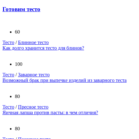
Готовим тесто
60
Тесто
/
Блинное тесто
Как долго хранится тесто для блинов?
100
Тесто
/
Заварное тесто
Возможный брак при выпечке изделий из заварного теста
80
Тесто
/
Пресное тесто
Яичная лапша против пасты: в чем отличия?
80