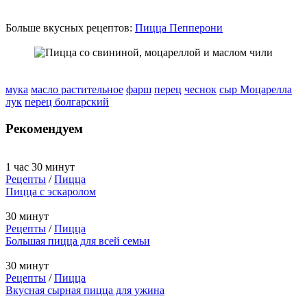
Больше вкусных рецептов:
Пицца Пепперони
мука
масло растительное
фарш
перец
чеснок
сыр Моцарелла
лук
перец болгарский
Рекомендуем
1 час 30 минут
Рецепты
/
Пицца
Пицца с эскаролом
30 минут
Рецепты
/
Пицца
Большая пицца для всей семьи
30 минут
Рецепты
/
Пицца
Вкусная сырная пицца для ужина