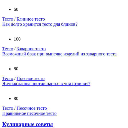
60
Тесто
/
Блинное тесто
Как долго хранится тесто для блинов?
100
Тесто
/
Заварное тесто
Возможный брак при выпечке изделий из заварного теста
80
Тесто
/
Пресное тесто
Яичная лапша против пасты: в чем отличия?
80
Тесто
/
Песочное тесто
Правильное песочное тесто
Кулинарные советы