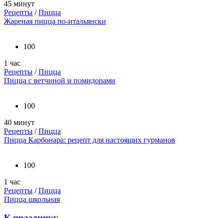
45 минут
Рецепты
/
Пицца
Жареная пицца по-итальянски
100
1 час
Рецепты
/
Пицца
Пицца с ветчиной и помидорами
100
40 минут
Рецепты
/
Пицца
Пицца Карбонара: рецепт для настоящих гурманов
100
1 час
Рецепты
/
Пицца
Пицца школьная
К празднику