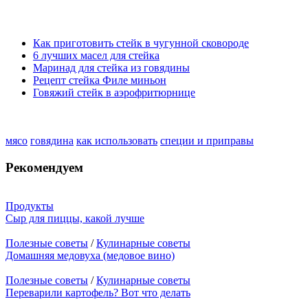
Как приготовить стейк в чугунной сковороде
6 лучших масел для стейка
Маринад для стейка из говядины
Рецепт стейка Филе миньон
Говяжий стейк в аэрофритюрнице
мясо
говядина
как использовать
специи и приправы
Рекомендуем
Продукты
Сыр для пиццы, какой лучше
Полезные советы
/
Кулинарные советы
Домашняя медовуха (медовое вино)
Полезные советы
/
Кулинарные советы
Переварили картофель? Вот что делать