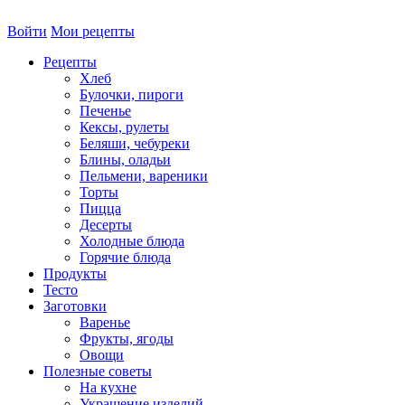
Войти
Мои рецепты
Рецепты
Хлеб
Булочки, пироги
Печенье
Кексы, рулеты
Беляши, чебуреки
Блины, оладьи
Пельмени, вареники
Торты
Пицца
Десерты
Холодные блюда
Горячие блюда
Продукты
Тесто
Заготовки
Варенье
Фрукты, ягоды
Овощи
Полезные советы
На кухне
Украшение изделий