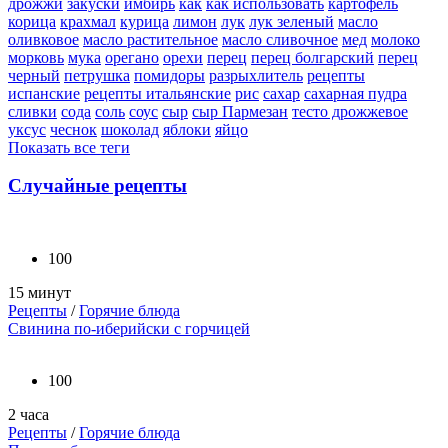
дрожжи
закуски
имбирь
как
как использовать
картофель
корица
крахмал
курица
лимон
лук
лук зеленый
масло
оливковое
масло растительное
масло сливочное
мед
молоко
морковь
мука
орегано
орехи
перец
перец болгарский
перец
черный
петрушка
помидоры
разрыхлитель
рецепты
испанские
рецепты итальянские
рис
сахар
сахарная пудра
сливки
сода
соль
соус
сыр
сыр Пармезан
тесто дрожжевое
уксус
чеснок
шоколад
яблоки
яйцо
Показать все теги
Случайные рецепты
100
15 минут
Рецепты
/
Горячие блюда
Свинина по-иберийски с горчицей
100
2 часа
Рецепты
/
Горячие блюда