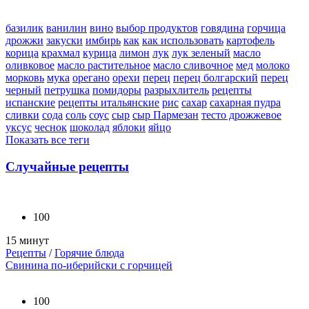
базилик
ванилин
вино
выбор продуктов
говядина
горчица
дрожжи
закуски
имбирь
как
как использовать
картофель
корица
крахмал
курица
лимон
лук
лук зеленый
масло
оливковое
масло растительное
масло сливочное
мед
молоко
морковь
мука
орегано
орехи
перец
перец болгарский
перец
черный
петрушка
помидоры
разрыхлитель
рецепты
испанские
рецепты итальянские
рис
сахар
сахарная пудра
сливки
сода
соль
соус
сыр
сыр Пармезан
тесто дрожжевое
уксус
чеснок
шоколад
яблоки
яйцо
Показать все теги
Случайные рецепты
100
15 минут
Рецепты
/
Горячие блюда
Свинина по-иберийски с горчицей
100