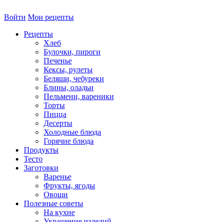
Войти
Мои рецепты
Рецепты
Хлеб
Булочки, пироги
Печенье
Кексы, рулеты
Беляши, чебуреки
Блины, оладьи
Пельмени, вареники
Торты
Пицца
Десерты
Холодные блюда
Горячие блюда
Продукты
Тесто
Заготовки
Варенье
Фрукты, ягоды
Овощи
Полезные советы
На кухне
Украшение изделий