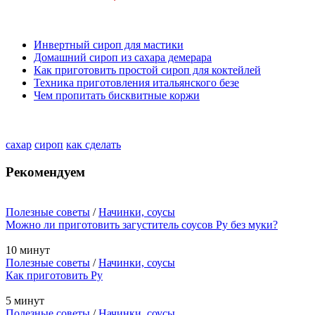
Инвертный сироп для мастики
Домашний сироп из сахара демерара
Как приготовить простой сироп для коктейлей
Техника приготовления итальянского безе
Чем пропитать бисквитные коржи
сахар
сироп
как сделать
Рекомендуем
Полезные советы
/
Начинки, соусы
Можно ли приготовить загуститель соусов Ру без муки?
10 минут
Полезные советы
/
Начинки, соусы
Как приготовить Ру
5 минут
Полезные советы
/
Начинки, соусы