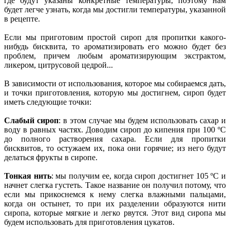
где будут указаны конкретные температуры, поэтому нам
будет легче узнать, когда мы достигли температуры, указанной
в рецепте.
Если мы приготовим простой сироп для пропитки какого-
нибудь бисквита, то ароматизировать его можно будет без
проблем, причем любым ароматизирующим экстрактом,
ликером, цитрусовой цедрой...
В зависимости от использования, которое мы собираемся дать,
и точки приготовления, которую мы достигнем, сироп будет
иметь следующие точки:
Слабый сироп
: в этом случае мы будем использовать сахар и
воду в равных частях. Доводим сироп до кипения при 100 ºC
до полного растворения сахара. Если для пропитки
бисквитов, то остужаем их, пока они горячие; из него будут
делаться фрукты в сиропе.
Тонкая нить
: мы получим ее, когда сироп достигнет 105 ºC и
начнет слегка густеть. Такое название он получил потому, что
если мы прикоснемся к нему слегка влажными пальцами,
когда он остынет, то при их разделении образуются нити
сиропа, которые мягкие и легко рвутся. Этот вид сиропа мы
будем использовать для приготовления цукатов.