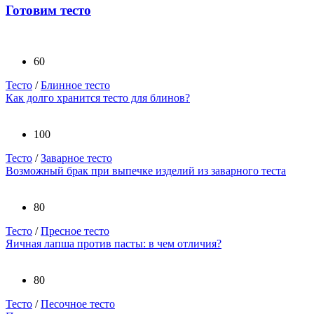
Готовим тесто
60
Тесто
/
Блинное тесто
Как долго хранится тесто для блинов?
100
Тесто
/
Заварное тесто
Возможный брак при выпечке изделий из заварного теста
80
Тесто
/
Пресное тесто
Яичная лапша против пасты: в чем отличия?
80
Тесто
/
Песочное тесто