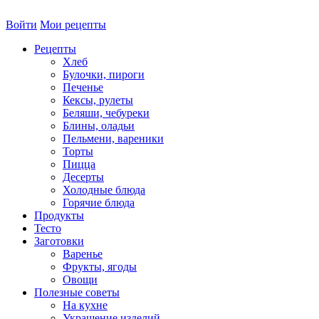
Войти
Мои рецепты
Рецепты
Хлеб
Булочки, пироги
Печенье
Кексы, рулеты
Беляши, чебуреки
Блины, оладьи
Пельмени, вареники
Торты
Пицца
Десерты
Холодные блюда
Горячие блюда
Продукты
Тесто
Заготовки
Варенье
Фрукты, ягоды
Овощи
Полезные советы
На кухне
Украшение изделий