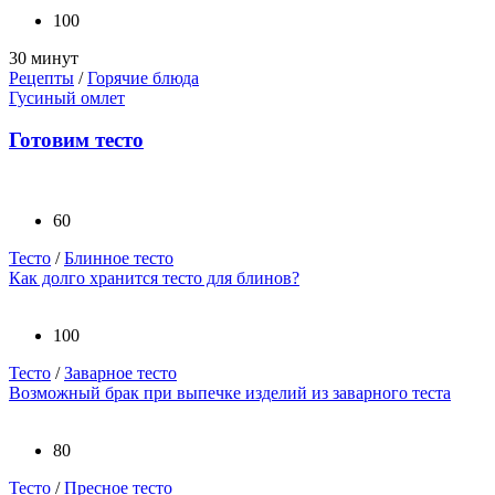
100
30 минут
Рецепты
/
Горячие блюда
Гусиный омлет
Готовим тесто
60
Тесто
/
Блинное тесто
Как долго хранится тесто для блинов?
100
Тесто
/
Заварное тесто
Возможный брак при выпечке изделий из заварного теста
80
Тесто
/
Пресное тесто