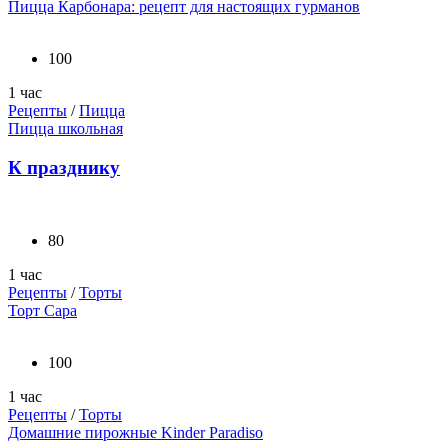
Пицца Карбонара: рецепт для настоящих гурманов
100
1 час
Рецепты
/
Пицца
Пицца школьная
К празднику
80
1 час
Рецепты
/
Торты
Торт Сара
100
1 час
Рецепты
/
Торты
Домашние пирожные Kinder Paradiso