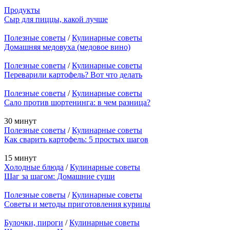
Продукты
Сыр для пиццы, какой лучше
Полезные советы
/
Кулинарные советы
Домашняя медовуха (медовое вино)
Полезные советы
/
Кулинарные советы
Переварили картофель? Вот что делать
Полезные советы
/
Кулинарные советы
Сало против шортенинга: в чем разница?
30 минут
Полезные советы
/
Кулинарные советы
Как сварить картофель: 5 простых шагов
15 минут
Холодные блюда
/
Кулинарные советы
Шаг за шагом: Домашние суши
Полезные советы
/
Кулинарные советы
Советы и методы приготовления курицы
Булочки, пироги
/
Кулинарные советы