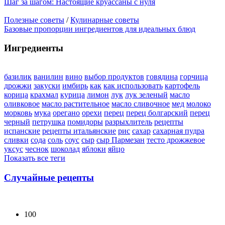
Шаг за шагом: Настоящие круассаны с нуля
Полезные советы
/
Кулинарные советы
Базовые пропорции ингредиентов для идеальных блюд
Ингредиенты
базилик
ванилин
вино
выбор продуктов
говядина
горчица
дрожжи
закуски
имбирь
как
как использовать
картофель
корица
крахмал
курица
лимон
лук
лук зеленый
масло
оливковое
масло растительное
масло сливочное
мед
молоко
морковь
мука
орегано
орехи
перец
перец болгарский
перец
черный
петрушка
помидоры
разрыхлитель
рецепты
испанские
рецепты итальянские
рис
сахар
сахарная пудра
сливки
сода
соль
соус
сыр
сыр Пармезан
тесто дрожжевое
уксус
чеснок
шоколад
яблоки
яйцо
Показать все теги
Случайные рецепты
100